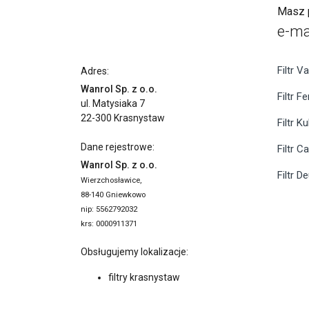
Masz p
e-ma
Filtr Va
Adres:
Wanrol Sp. z o.o.
Filtr F
ul. Matysiaka 7
22-300 Krasnystaw
Filtr K
Dane rejestrowe:
Filtr C
Wanrol Sp. z o.o.
Filtr D
Wierzchosławice,
88-140 Gniewkowo
nip: 5562792032
krs: 0000911371
Obsługujemy lokalizacje:
filtry krasnystaw