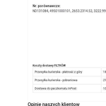
Nr. porównawcze:
ND131084
,
49501000101
,
2653.2314.52
,
3222.99
Koszty dostawy FILTRÓW
Przesyłka kurierska - płatność z góry
18
Przesyłka kurierska - pobraniowa
21
Dostawa do paczkomatu InPost
10
Opinie naszych klientow