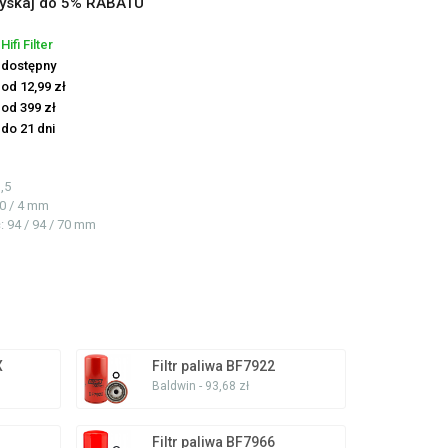
yskaj do 5% RABATU
Hifi Filter
dostępny
od 12,99 zł
od 399 zł
do 21 dni
,5
90 / 4 mm
ć
: 94 / 94 / 70 mm
X
Filtr paliwa BF7922
Baldwin - 93,68 zł
Filtr paliwa BF7966