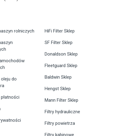
maszyn rolniczych
HiFi Filter Sklep
 maszyn
SF Filter Sklep
ych
Donaldson Sklep
 samochodów
Fleetguard Sklep
ych
Baldwin Sklep
 oleju do
ra
Hengst Sklep
 płatności
Mann Filter Sklep
n
Filtry hydrauliczne
prywatności
Filtry powietrza
Filtry kabinowe