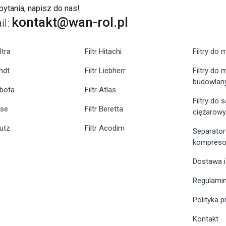
ytania, napisz do nas!
kontakt@wan-rol.pl
il:
ltra
Filtr Hitachi
Filtry do 
endt
Filtr Liebherr
Filtry do
budowlan
ubota
Filtr Atlas
Filtry do
ase
Filtr Beretta
ciężarow
eutz
Filtr Acodim
Separator
kompreso
Dostawa i
Regulami
Polityka 
Kontakt