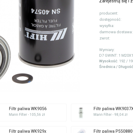
Zarejestruj się i
z
producent:
dostępność:
wysyłka:
darmowa dostawa:
zwrot:
Wymiary:
D7 GWINT: 1
M20X1
Wysokość
: 192 / 1
Średnica / Długoś
Filtr paliwa WK9056
Filtr paliwa WK9037
Mann Filter - 105,56 zł
Mann Filter - 98,04 zł
Filtr paliwa WK929x
Filtr paliwa P550880