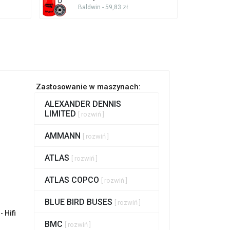
Baldwin - 59,83 zł
Zastosowanie w maszynach:
ALEXANDER DENNIS
LIMITED
[ rozwiń ]
AMMANN
[ rozwiń ]
ATLAS
[ rozwiń ]
ATLAS COPCO
[ rozwiń ]
BLUE BIRD BUSES
[ rozwiń ]
 -
Hifi
BMC
[ rozwiń ]