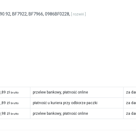
90.92
,
BF7922
,
BF7966
,
0986BF0228
,
[ rozwiń ]
,89 zł
przelew bankowy, płatność online
za da
brutto
,89 zł
płatność u kuriera przy odbiorze paczki
za da
brutto
,98 zł
przelew bankowy, płatność online
za da
brutto