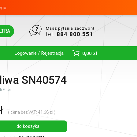
ego.
Masz pytania zadzwoń!
LTRA
tel.
884 800 551
Logowanie / Rejestracja
0,00 zł
Toggle Dropdown
paliwa SN40574
 Filter
ł
( cena bez VAT: 41.68 zł )
do koszyka