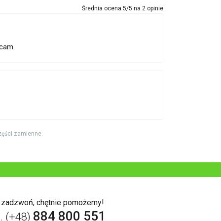
Średnia ocena
5
/5 na
2
opinie
ecam.
zęści zamienne.
b zadzwoń, chętnie pomożemy!
884 800 551
l. (+48)