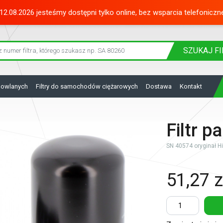
12.08.2026 jesteśmy dostępni tylko online, bez wsparcia telefoniczn
SZUKAJ
FI
dowlanych
Filtry do samochodów ciężarowych
Dostawa
Kontakt
Filtr 
SN 40574 oryginał Hifi
51,27 z