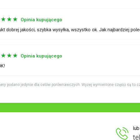
☆
☆
☆
☆
Opinia kupującego
kt dobrej jakości, szybka wysyłka, wszystko ok. Jak najbardziej pol
☆
☆
☆
☆
Opinia kupującego
OK!
ery podano jedynie dla celów porównawczych. Wyżej wymienione części są to c
lu
te