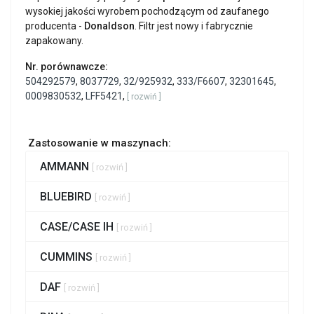
wysokiej jakości wyrobem pochodzącym od zaufanego
producenta -
Donaldson
. Filtr jest nowy i fabrycznie
zapakowany.
Nr. porównawcze:
504292579
,
8037729
,
32/925932
,
333/F6607
,
32301645
,
0009830532
,
LFF5421
,
[ rozwiń ]
Zastosowanie w maszynach:
AMMANN
[ rozwiń ]
BLUEBIRD
[ rozwiń ]
CASE/CASE IH
[ rozwiń ]
CUMMINS
[ rozwiń ]
DAF
[ rozwiń ]