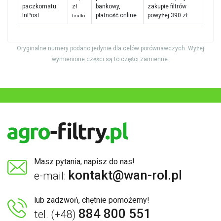
paczkomatu
zł
bankowy,
zakupie filtrów
InPost
płatność online
powyżej 390 zł
brutto
Oryginalne numery podano jedynie dla celów porównawczych. Wyżej
wymienione części są to części zamienne.
Masz pytania, napisz do nas!
kontakt@wan-rol.pl
e-mail:
lub zadzwoń, chętnie pomożemy!
884 800 551
tel. (+48)