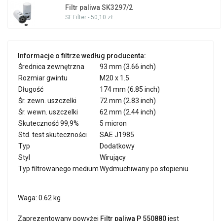
Filtr paliwa SK3297/2
SF Filter - 50,10 zł
Informacje o filtrze według producenta:
Średnica zewnętrzna
93 mm (3.66 inch)
Rozmiar gwintu
M20 x 1.5
Długość
174 mm (6.85 inch)
Śr. zewn. uszczelki
72 mm (2.83 inch)
Śr. wewn. uszczelki
62 mm (2.44 inch)
Skuteczność 99,9%
5 micron
Std. test skuteczności
SAE J1985
Typ
Dodatkowy
Styl
Wirujący
Typ filtrowanego medium
Wydmuchiwany po stopieniu
Waga: 0.62 kg
Zaprezentowany powyżej
Filtr paliwa P 550880
jest