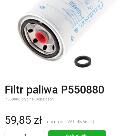
Filtr paliwa P550880
P 550880 oryginał Donaldson
59,85 zł
( cena bez VAT: 48.66 zł )
do koszyka