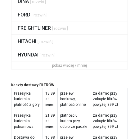
DINA
[ rozwiń ]
FORD
[ rozwiń ]
FREIGHTLINER
[ rozwiń ]
HITACHI
[ rozwiń ]
HYUNDAI
[ rozwiń ]
pokaż więcej / mniej
Koszty dostawy FILTRÓW
Przesyłka
18,89
przelew
za darmo przy
kurierska -
zł
bankowy,
zakupie filtrów
płatność z góry
płatność online
powyżej 399 zł
brutto
Przesyłka
21,89
płatność u
za darmo przy
kurierska -
zł
kuriera przy
zakupie filtrów
pobraniowa
odbiorze paczki
powyżej 399 zł
brutto
Dostawa do
10,98
przelew
za darmo przy