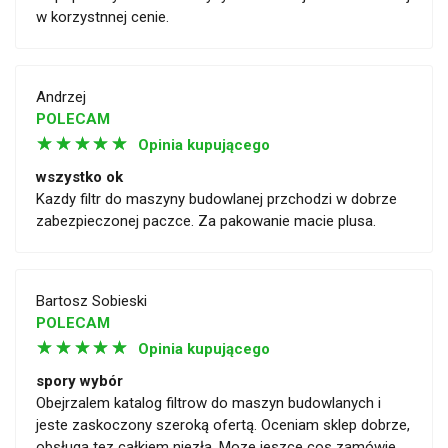
w korzystnnej cenie.
Andrzej
POLECAM
☆
☆
☆
☆
☆
Opinia kupującego
wszystko ok
Kazdy filtr do maszyny budowlanej przchodzi w dobrze
zabezpieczonej paczce. Za pakowanie macie plusa.
Bartosz Sobieski
POLECAM
☆
☆
☆
☆
☆
Opinia kupującego
spory wybór
Obejrzalem katalog filtrow do maszyn budowlanych i
jeste zaskoczony szeroką ofertą. Oceniam sklep dobrze,
obsługa tez całkiem niezła. Moze jeszce cos zamówie