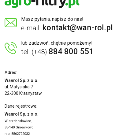
Masz pytania, napisz do nas!
kontakt@wan-rol.pl
e-mail:
lub zadzwoń, chętnie pomożemy!
884 800 551
tel. (+48)
Adres:
Wanrol Sp. z o.o.
ul. Matysiaka 7
22-300 Krasnystaw
Dane rejestrowe:
Wanrol Sp. z o.o.
Wierzchosławice,
88-140 Gniewkowo
nip: 5562792032