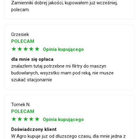
Zamienniki dobrej jakości, kupowałem już wcześniej,
polecam.
Grzesiek
POLECAM
☆
☆
☆
☆
☆
Opinia kupującego
dla mnie się opłaca
znalazłem tutaj potrzebne mi filrtry do maszyn
budowlanych, wsyzstko mam pod reką, nie musze
szukać stacjonarnie
Tomek N.
POLECAM
☆
☆
☆
☆
☆
Opinia kupującego
Doświadczony klient
W Agro kupuje juz od dłuzszego czasu, dla mnie jedna z