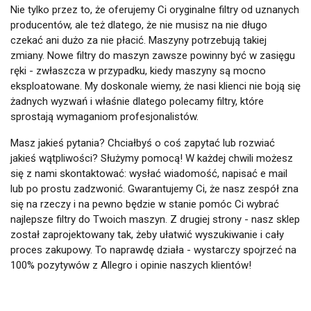
Nie tylko przez to, że oferujemy Ci oryginalne filtry od uznanych
producentów, ale też dlatego, że nie musisz na nie długo
czekać ani dużo za nie płacić. Maszyny potrzebują takiej
zmiany. Nowe filtry do maszyn zawsze powinny być w zasięgu
ręki - zwłaszcza w przypadku, kiedy maszyny są mocno
eksploatowane. My doskonale wiemy, że nasi klienci nie boją się
żadnych wyzwań i właśnie dlatego polecamy filtry, które
sprostają wymaganiom profesjonalistów.
Masz jakieś pytania? Chciałbyś o coś zapytać lub rozwiać
jakieś wątpliwości? Służymy pomocą! W każdej chwili możesz
się z nami skontaktować: wysłać wiadomość, napisać e mail
lub po prostu zadzwonić. Gwarantujemy Ci, że nasz zespół zna
się na rzeczy i na pewno będzie w stanie pomóc Ci wybrać
najlepsze filtry do Twoich maszyn. Z drugiej strony - nasz sklep
został zaprojektowany tak, żeby ułatwić wyszukiwanie i cały
proces zakupowy. To naprawdę działa - wystarczy spojrzeć na
100% pozytywów z Allegro i opinie naszych klientów!