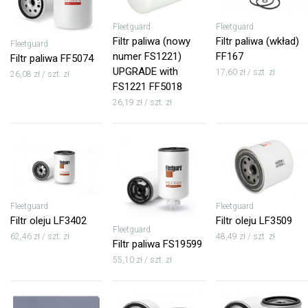
Fleetguard
Fleetguard
Filtr paliwa (nowy
Filtr paliwa (wkład)
Fleetguard
numer FS1221)
FF167
Filtr paliwa FF5074
UPGRADE with
17,60 zł / szt. zł
26,08 zł / szt. zł
FS1221 FF5018
26,19 zł / szt. zł
Fleetguard
Fleetguard
Filtr oleju LF3402
Filtr oleju LF3509
Fleetguard
62,46 zł / szt. zł
48,49 zł / szt. zł
Filtr paliwa FS19599
55,10 zł / szt. zł