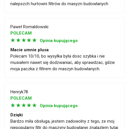
nalepszch hurtowni filtrów do masyzn budowlanych
Paweł Romaldowski
POLECAM
☆
☆
☆
☆
☆
Opinia kupującego
Macie umnie plusa
Polecam 10/10, bo wysyłka była dosc szybka i nie
musiałem nawet się dodzwaniac, aby sprawdzac, gdzie
moja paczka z filtrem do maszyn budowlanych.
Henryk78
POLECAM
☆
☆
☆
☆
☆
Opinia kupującego
Dzięki
Bardzo miła obsługa, jestem zadowolny z tego, ze moj
niepopularny filtr do maszyny budowlanej znalazlem tutaj