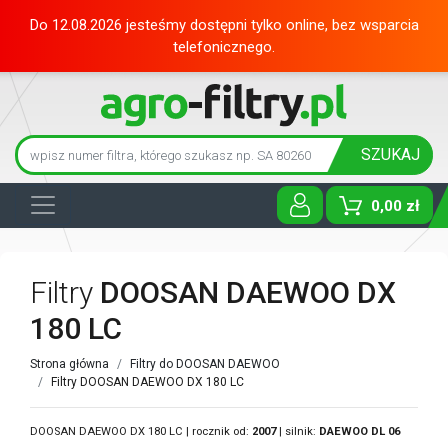
Do 12.08.2026 jesteśmy dostępni tylko online, bez wsparcia
telefonicznego.
SZUKAJ
0,00 zł
Toggle D
Filtry
DOOSAN DAEWOO DX
180 LC
Strona główna
Filtry do DOOSAN DAEWOO
Filtry DOOSAN DAEWOO DX 180 LC
DOOSAN DAEWOO DX 180 LC | rocznik od:
2007
| silnik:
DAEWOO
DL 06