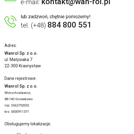
kontakt@wan-rol.pl
e-mail:
lub zadzwoń, chętnie pomożemy!
884 800 551
tel. (+48)
Adres:
Wanrol Sp. z o.o.
ul. Matysiaka 7
22-300 Krasnystaw
Dane rejestrowe:
Wanrol Sp. z o.o.
Wierzchosławice,
88-140 Gniewkowo
nip: 5562792032
krs: 0000911371
Obsługujemy lokalizacje: