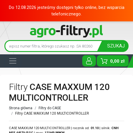
Do 12.08.2026 jesteśmy dostępni tylko online, bez wsparcia
telefonicznego.
SZUKAJ
0,00 zł
Toggle D
Filtry
CASE MAXXUM 120
MULTICONTROLLER
Strona główna
Filtry do CASE
Filtry CASE MAXXUM 120 MULTICONTROLLER
CASE MAXXUM 120 MULTICONTROLLER | rocznik od:
01.10
| silnik:
CNH
NEF 445TA/EGC
| moc:
121HP/89KW