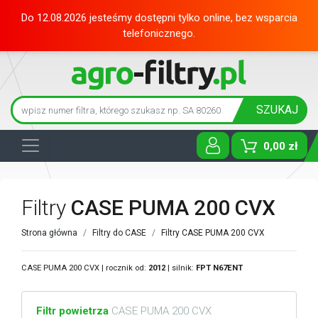
Do 12.08.2026 jesteśmy dostępni tylko online, bez wsparcia
telefonicznego.
SZUKAJ
0,00 zł
Toggle D
Filtry
CASE PUMA 200 CVX
Strona główna
Filtry do CASE
Filtry CASE PUMA 200 CVX
CASE PUMA 200 CVX | rocznik od:
2012
| silnik:
FPT
N67ENT
Filtr powietrza
CASE PUMA 200 CVX