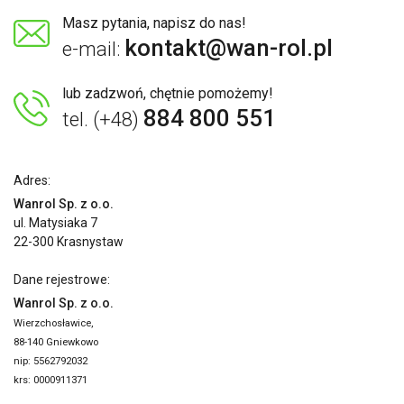
Masz pytania, napisz do nas!
kontakt@wan-rol.pl
e-mail:
lub zadzwoń, chętnie pomożemy!
884 800 551
tel. (+48)
Adres:
Wanrol Sp. z o.o.
ul. Matysiaka 7
22-300 Krasnystaw
Dane rejestrowe:
Wanrol Sp. z o.o.
Wierzchosławice,
88-140 Gniewkowo
nip: 5562792032
krs: 0000911371