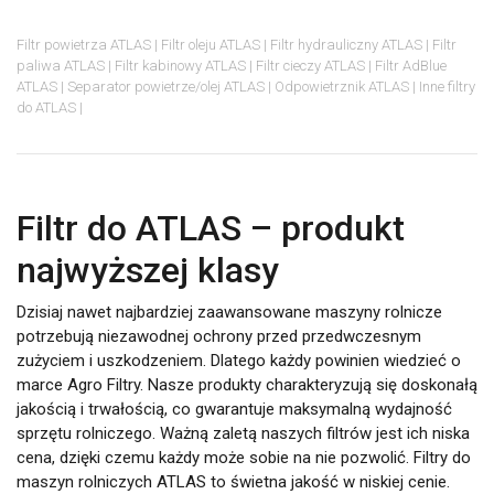
Filtr powietrza ATLAS
Filtr oleju ATLAS
Filtr hydrauliczny ATLAS
Filtr
paliwa ATLAS
Filtr kabinowy ATLAS
Filtr cieczy ATLAS
Filtr AdBlue
ATLAS
Separator powietrze/olej ATLAS
Odpowietrznik ATLAS
Inne filtry
do ATLAS
Filtr do ATLAS – produkt
najwyższej klasy
Dzisiaj nawet najbardziej zaawansowane maszyny rolnicze
potrzebują niezawodnej ochrony przed przedwczesnym
zużyciem i uszkodzeniem. Dlatego każdy powinien wiedzieć o
marce Agro Filtry. Nasze produkty charakteryzują się doskonałą
jakością i trwałością, co gwarantuje maksymalną wydajność
sprzętu rolniczego. Ważną zaletą naszych filtrów jest ich niska
cena, dzięki czemu każdy może sobie na nie pozwolić. Filtry do
maszyn rolniczych ATLAS to świetna jakość w niskiej cenie.