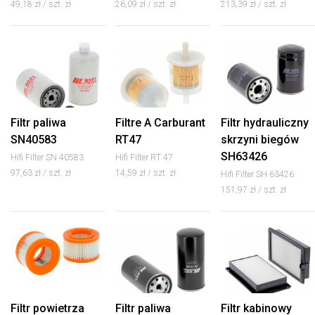
49,18 zł / szt. zł
26,09 zł / szt. zł
213,39 zł / szt. zł
Filtr paliwa
Filtre A Carburant
Filtr hydrauliczny
SN40583
RT47
skrzyni biegów
SH63426
Hifi Filter SN 40583
Hifi Filter RT 47
97,63 zł / szt. zł
14,59 zł / szt. zł
Hifi Filter SH 63426
151,97 zł / szt. zł
Filtr powietrza
Filtr paliwa
Filtr kabinowy