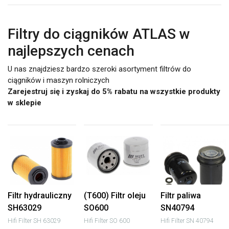
Filtry do ciągników ATLAS w
najlepszych cenach
U nas znajdziesz bardzo szeroki asortyment filtrów do
ciągników i maszyn rolniczych
Zarejestruj się i zyskaj do 5% rabatu na wszystkie produkty
w sklepie
Filtr hydrauliczny
(T600) Filtr oleju
Filtr paliwa
SH63029
SO600
SN40794
Hifi Filter SH 63029
Hifi Filter SO 600
Hifi Filter SN 40794