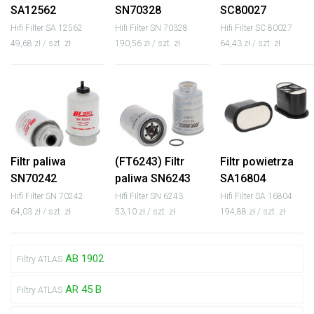
SA12562
SN70328
SC80027
Hifi Filter SA 12562
Hifi Filter SN 70328
Hifi Filter SC 80027
49,68 zł / szt. zł
190,56 zł / szt. zł
64,43 zł / szt. zł
Filtr paliwa
(FT6243) Filtr
Filtr powietrza
SN70242
paliwa SN6243
SA16804
Hifi Filter SN 70242
Hifi Filter SN 6243
Hifi Filter SA 16804
64,03 zł / szt. zł
53,10 zł / szt. zł
194,88 zł / szt. zł
AB 1902
Filtry ATLAS
AR 45 B
Filtry ATLAS