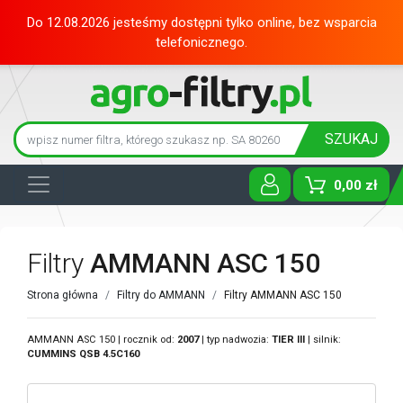
Do 12.08.2026 jesteśmy dostępni tylko online, bez wsparcia
telefonicznego.
SZUKAJ
0,00 zł
Toggle D
Filtry
AMMANN ASC 150
Strona główna
Filtry do AMMANN
Filtry AMMANN ASC 150
AMMANN ASC 150 | rocznik od:
2007
| typ nadwozia:
TIER III
| silnik:
CUMMINS
QSB 4.5C160