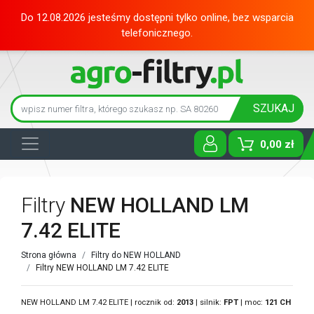
Do 12.08.2026 jesteśmy dostępni tylko online, bez wsparcia
telefonicznego.
SZUKAJ
0,00 zł
Toggle D
Filtry
NEW HOLLAND LM
7.42 ELITE
Strona główna
Filtry do NEW HOLLAND
Filtry NEW HOLLAND LM 7.42 ELITE
NEW HOLLAND LM 7.42 ELITE | rocznik od:
2013
| silnik:
FPT
| moc:
121 CH