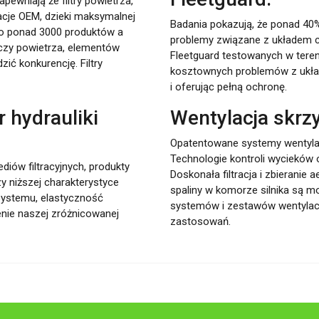
apewniają że filtry powietrza,
acje OEM, dzieki maksymalnej
Badania pokazują, że ponad 40%
 to ponad 3000 produktów a
problemy związane z układem c
aczy powietrza, elementów
Fleetguard testowanych w teren
zić konkurencję. Filtry
kosztownych problemów z ukła
i oferując pełną ochronę.
r hydrauliki
Wentylacja skrzy
Opatentowane systemy wentylacj
Technologie kontroli wycieków ol
iów filtracyjnych, produkty
Doskonała filtracja i zbieranie a
y niższej charakterystyce
spaliny w komorze silnika są m
 systemu, elastyczność
systemów i zestawów wentylacy
enie naszej zróżnicowanej
zastosowań.