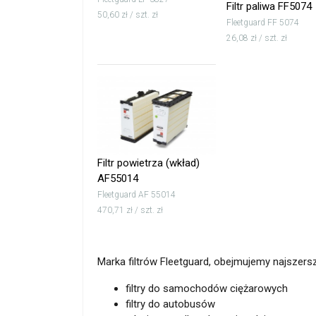
Filtr paliwa FF5074
50,60 zł / szt. zł
Fleetguard FF 5074
26,08 zł / szt. zł
Filtr powietrza (wkład)
AF55014
Fleetguard AF 55014
470,71 zł / szt. zł
Marka filtrów Fleetguard, obejmujemy najszersz
filtry do samochodów ciężarowych
filtry do autobusów