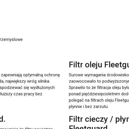
 przemyslowe
Filtr oleju Fleetg
wa zapewniają optymalną ochronę
Surowe wymagania środowiskowe
a, największy wróg silnika.
zaowocowało to podwyższonym
że spodziewać się wydłużonych
Sprawiło to że filtracja oleju by
łuższy czas pracy bez
ponad pięćdziesięcioletnim doś
polegać na filtrach oleju Fleet
płynnie i bez zarzutu.
d.
Filtr cieczy / pł
Fleetguard.