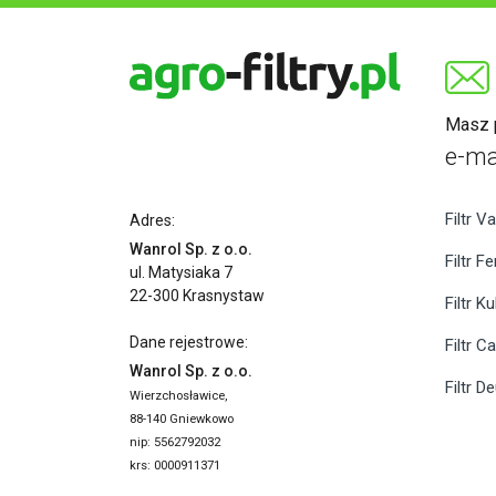
Masz p
e-ma
Filtr Va
Adres:
Wanrol Sp. z o.o.
Filtr F
ul. Matysiaka 7
22-300 Krasnystaw
Filtr K
Dane rejestrowe:
Filtr C
Wanrol Sp. z o.o.
Filtr D
Wierzchosławice,
88-140 Gniewkowo
nip: 5562792032
krs: 0000911371