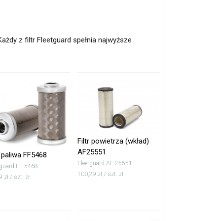
ażdy z filtr Fleetguard spełnia najwyższe
Filtr powietrza (wkład)
AF25551
r paliwa FF5468
Fleetguard AF 25551
tguard FF 5468
100,29 zł / szt. zł
 zł / szt. zł