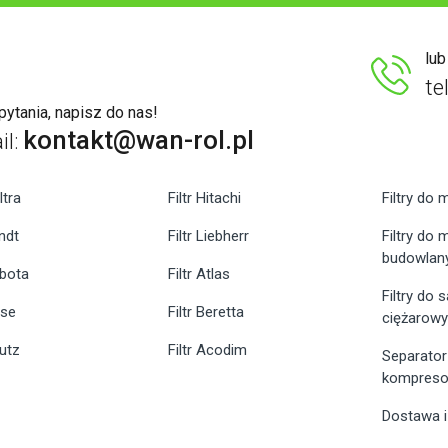
lu
te
ytania, napisz do nas!
kontakt@wan-rol.pl
il:
ltra
Filtr Hitachi
Filtry do 
endt
Filtr Liebherr
Filtry do
budowlan
ubota
Filtr Atlas
Filtry do
ase
Filtr Beretta
ciężarow
eutz
Filtr Acodim
Separator
kompreso
Dostawa i