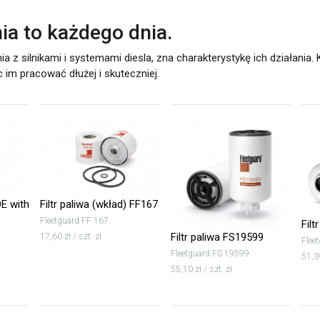
ia to każdego dnia.
 silnikami i systemami diesla, zna charakterystykę ich działania. K
m pracować dłużej i skuteczniej.
DE with
Filtr paliwa (wkład) FF167
Fleetguard FF 167
Filt
Filtr paliwa FS19599
17,60 zł / szt. zł
Flee
Fleetguard FS 19599
51,39
55,10 zł / szt. zł