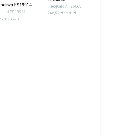
r paliwa FS19914
Fleetguard AF 25065
tguard FS 19914
246,59 zł / szt. zł
5 zł / szt. zł