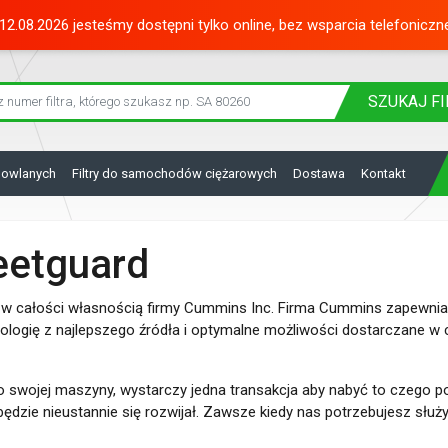
12.08.2026 jesteśmy dostępni tylko online, bez wsparcia telefoniczn
SZUKAJ
FI
dowlanych
Filtry do samochodów ciężarowych
Dostawa
Kontakt
leetguard
 w całości własnością firmy Cummins Inc. Firma Cummins zapewnia, ż
ogię z najlepszego źródła i optymalne możliwości dostarczane w c
 swojej maszyny, wystarczy jedna transakcja aby nabyć to czego pot
będzie nieustannie się rozwijał. Zawsze kiedy nas potrzebujesz sł