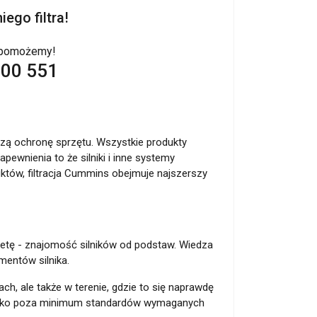
ego filtra!
e pomożemy!
800 551
zą ochronę sprzętu. Wszystkie produkty
pewnienia to że silniki i inne systemy
któw, filtracja Cummins obejmuje najszerszy
zaletę - znajomość silników od podstaw. Wiedza
mentów silnika.
h, ale także w terenie, gdzie to się naprawdę
daleko poza minimum standardów wymaganych