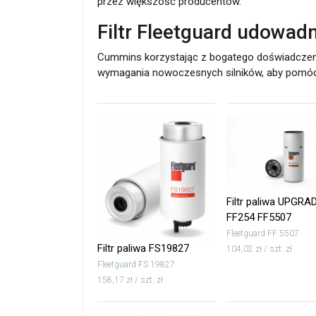
przez większość producentów.
Filtr Fleetguard udowadn
Cummins korzystając z bogatego doświadczenia z
wymagania nowoczesnych silników, aby pomóc i
Filtr paliwa UPGRA
FF254 FF5507
Fleetguard FF 5507
Filtr paliwa FS19827
104,02 zł / szt. zł
Fleetguard FS 19827
158,17 zł / szt. zł