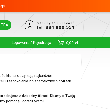
ego.
Masz pytania zadzwoń!
LTRA
tel.
884 800 551
Logowanie / Rejestracja
0,00 zł
Toggle Dropdown
e klienci otrzymują najbardziej
elu zaspokojenia ich specyficznych potrzeb.
rzebujesz z dziedziny filtracji. Dbamy o Twoją
użymy pomocą i doradztwem!