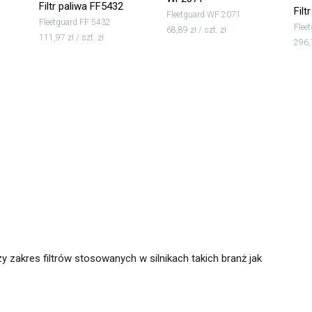
Filtr paliwa FF5432
Filt
Fleetguard WF 2071
Fleetguard FF 5432
Flee
68,89 zł / szt. zł
111,97 zł / szt. zł
296,7
y zakres filtrów stosowanych w silnikach takich branż jak