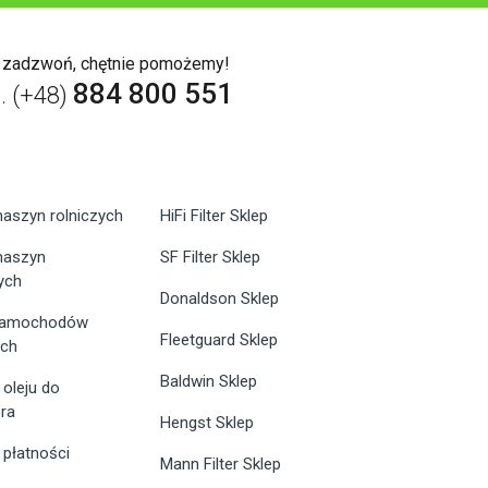
b zadzwoń, chętnie pomożemy!
884 800 551
l. (+48)
maszyn rolniczych
HiFi Filter Sklep
 maszyn
SF Filter Sklep
ych
Donaldson Sklep
 samochodów
Fleetguard Sklep
ych
Baldwin Sklep
 oleju do
ra
Hengst Sklep
 płatności
Mann Filter Sklep