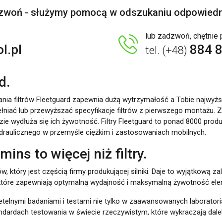
dzwoń - służymy pomocą w odszukaniu odpowiedni
lub zadzwoń, chętni
l.pl
884 
tel. (+48)
d.
ia filtrów Fleetguard zapewnia dużą wytrzymałość a Tobie najwyżs
łniać lub przewyższać specyfikacje filtrów z pierwszego montażu. Za
e wydłuża się ich żywotność. Filtry Fleetguard to ponad 8000 produ
u hydraulicznego w przemyśle ciężkim i zastosowaniach mobilnych.
s to więcej niż filtry.
w, który jest częścią firmy produkującej silniki. Daje to wyjątkową 
, które zapewniają optymalną wydajność i maksymalną żywotność ele
telnymi badaniami i testami nie tylko w zaawansowanych laboratoriac
standardach testowania w świecie rzeczywistym, które wykraczają 