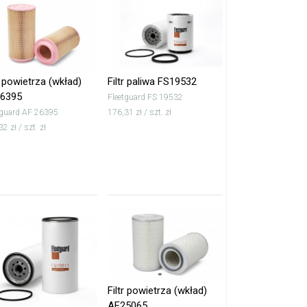
r powietrza (wkład)
Filtr paliwa FS19532
6395
Fleetguard FS 19532
tguard AF 26395
176,31 zł / szt. zł
2 zł / szt. zł
Filtr powietrza (wkład)
AF25065