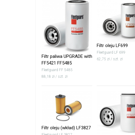
Filtr oleju LF699
Fleetguard LF 699
Filtr paliwa UPGRADE with
62,75 zł / szt. zł
FF5421 FF5485
Fleetguard FF 5485
88,18 zł / szt. zł
Filtr oleju (wkład) LF3827
Fleetguard LF 3827