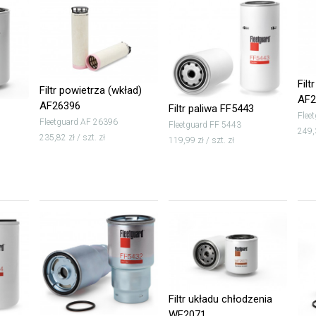
Filt
Filtr powietrza (wkład)
AF2
AF26396
Filtr paliwa FF5443
Flee
Fleetguard AF 26396
Fleetguard FF 5443
249,3
235,82 zł / szt. zł
119,99 zł / szt. zł
Filtr układu chłodzenia
WF2071