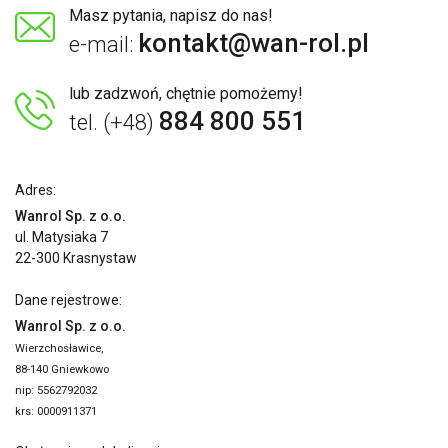
Masz pytania, napisz do nas!
kontakt@wan-rol.pl
e-mail:
lub zadzwoń, chętnie pomożemy!
884 800 551
tel. (+48)
Adres:
Wanrol Sp. z o.o.
ul. Matysiaka 7
22-300 Krasnystaw
Dane rejestrowe:
Wanrol Sp. z o.o.
Wierzchosławice,
88-140 Gniewkowo
nip: 5562792032
krs: 0000911371