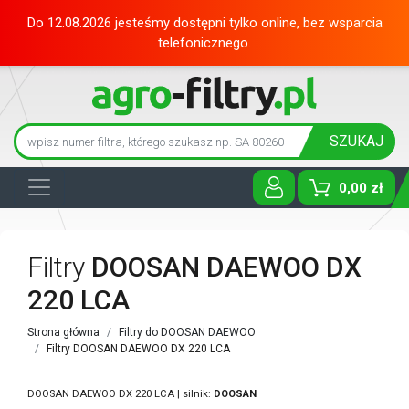
Do 12.08.2026 jesteśmy dostępni tylko online, bez wsparcia
telefonicznego.
SZUKAJ
0,00 zł
Toggle D
Filtry
DOOSAN DAEWOO DX
220 LCA
Strona główna
Filtry do DOOSAN DAEWOO
Filtry DOOSAN DAEWOO DX 220 LCA
DOOSAN DAEWOO DX 220 LCA | silnik:
DOOSAN