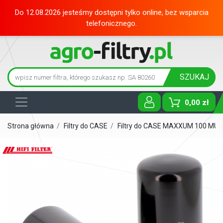
Do 12.08.2026 jesteśmy dostępni tylko online, bez wsparcia
telefonicznego.
SZUKAJ
0,00 zł
Toggle D
Strona główna
/
Filtry do CASE
/
Filtry do CASE MAXXUM 100 MU