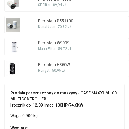
SF Filter - 89,94 zł
Filtr oleju P551100
Donaldson - 70,82 zł
Filtr oleju W9019
Mann Filter - 59,72 zł
Filtr oleju H360W
Hengst - 50,95 zł
Produkt przeznaczony do maszyny - CASE MAXXUM 100
MULTICONTROLLER
| rocznik do:
12.09
| moc:
100HP/74.6KW
Waga: 0.900 kg
Wymiary: