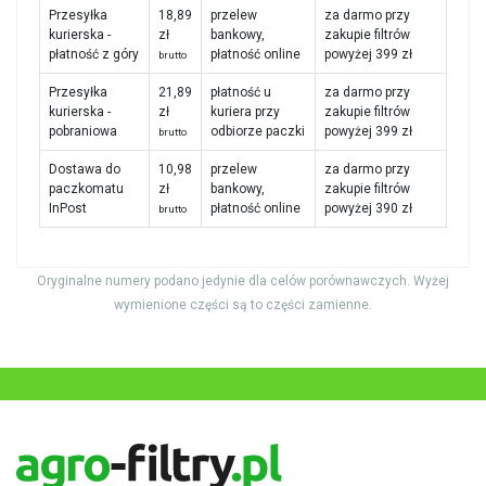
Przesyłka
18,89
przelew
za darmo przy
kurierska -
zł
bankowy,
zakupie filtrów
płatność z góry
płatność online
powyżej 399 zł
brutto
Przesyłka
21,89
płatność u
za darmo przy
kurierska -
zł
kuriera przy
zakupie filtrów
pobraniowa
odbiorze paczki
powyżej 399 zł
brutto
Dostawa do
10,98
przelew
za darmo przy
paczkomatu
zł
bankowy,
zakupie filtrów
InPost
płatność online
powyżej 390 zł
brutto
Oryginalne numery podano jedynie dla celów porównawczych. Wyżej
wymienione części są to części zamienne.