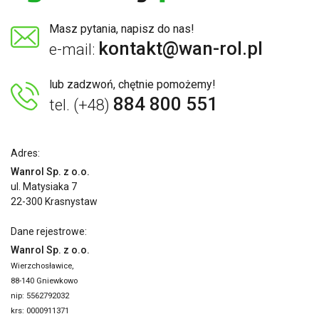
Masz pytania, napisz do nas!
kontakt@wan-rol.pl
e-mail:
lub zadzwoń, chętnie pomożemy!
884 800 551
tel. (+48)
Adres:
Wanrol Sp. z o.o.
ul. Matysiaka 7
22-300 Krasnystaw
Dane rejestrowe:
Wanrol Sp. z o.o.
Wierzchosławice,
88-140 Gniewkowo
nip: 5562792032
krs: 0000911371