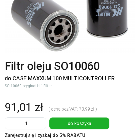
Filtr oleju SO10060
do CASE MAXXUM 100 MULTICONTROLLER
SO 10060 oryginał Hifi Filter
91,01 zł
( cena bez VAT: 73.99 zł )
do koszyka
Zarejestruj się i
zyskaj do 5% RABATU