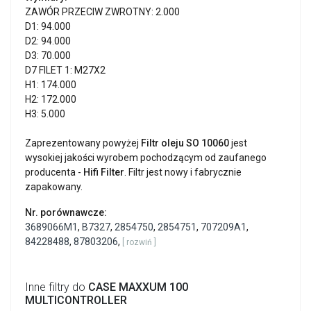
ZAWÓR PRZECIW ZWROTNY: 2.000
D1: 94.000
D2: 94.000
D3: 70.000
D7 FILET 1: M27X2
H1: 174.000
H2: 172.000
H3: 5.000
Zaprezentowany powyżej
Filtr oleju SO 10060
jest
wysokiej jakości wyrobem pochodzącym od zaufanego
producenta -
Hifi Filter
. Filtr jest nowy i fabrycznie
zapakowany.
Nr. porównawcze:
3689066M1
,
B7327
,
2854750
,
2854751
,
707209A1
,
84228488
,
87803206
,
[ rozwiń ]
Inne filtry do
CASE MAXXUM 100
MULTICONTROLLER