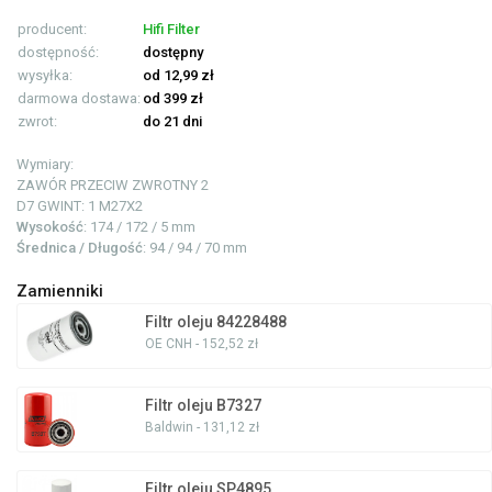
producent:
Hifi Filter
dostępność:
dostępny
wysyłka:
od 12,99 zł
darmowa dostawa:
od 399 zł
zwrot:
do 21 dni
Wymiary:
ZAWÓR PRZECIW ZWROTNY
2
D7 GWINT: 1
M27X2
Wysokość
: 174 / 172 / 5 mm
Średnica / Długość
: 94 / 94 / 70 mm
Zamienniki
Filtr oleju 84228488
OE CNH - 152,52 zł
Filtr oleju B7327
Baldwin - 131,12 zł
Filtr oleju SP4895