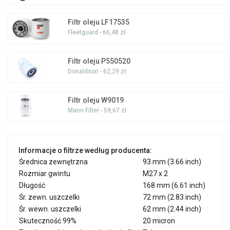
Filtr oleju LF17535
Fleetguard - 66,48 zł
Filtr oleju P550520
Donaldson - 62,29 zł
Filtr oleju W9019
Mann Filter - 59,67 zł
Informacje o filtrze według producenta:
Średnica zewnętrzna
93 mm (3.66 inch)
Rozmiar gwintu
M27 x 2
Długość
168 mm (6.61 inch)
Śr. zewn. uszczelki
72 mm (2.83 inch)
Śr. wewn. uszczelki
62 mm (2.44 inch)
Skuteczność 99%
20 micron