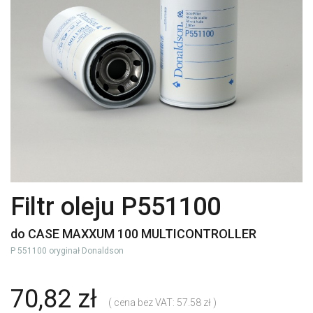
Filtr oleju P551100
do CASE MAXXUM 100 MULTICONTROLLER
P 551100 oryginał Donaldson
70,82 zł
( cena bez VAT: 57.58 zł )