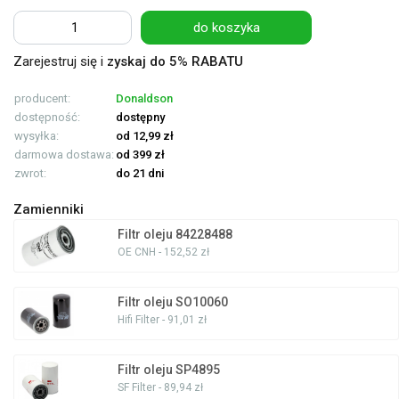
do koszyka
Zarejestruj się i
zyskaj do 5% RABATU
producent:
Donaldson
dostępność:
dostępny
wysyłka:
od 12,99 zł
darmowa dostawa:
od 399 zł
zwrot:
do 21 dni
Zamienniki
Filtr oleju 84228488
OE CNH - 152,52 zł
Filtr oleju SO10060
Hifi Filter - 91,01 zł
Filtr oleju SP4895
SF Filter - 89,94 zł