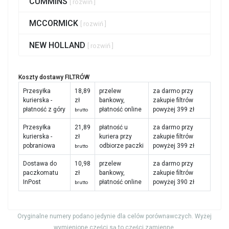
CUMMINS
[ rozwiń ]
MCCORMICK
[ rozwiń ]
NEW HOLLAND
[ rozwiń ]
Koszty dostawy FILTRÓW
Przesyłka
18,89
przelew
za darmo przy
kurierska -
zł
bankowy,
zakupie filtrów
płatność z góry
płatność online
powyżej 399 zł
brutto
Przesyłka
21,89
płatność u
za darmo przy
kurierska -
zł
kuriera przy
zakupie filtrów
pobraniowa
odbiorze paczki
powyżej 399 zł
brutto
Dostawa do
10,98
przelew
za darmo przy
paczkomatu
zł
bankowy,
zakupie filtrów
InPost
płatność online
powyżej 390 zł
brutto
Oryginalne numery podano jedynie dla celów porównawczych. Wyżej
wymienione części są to części zamienne.