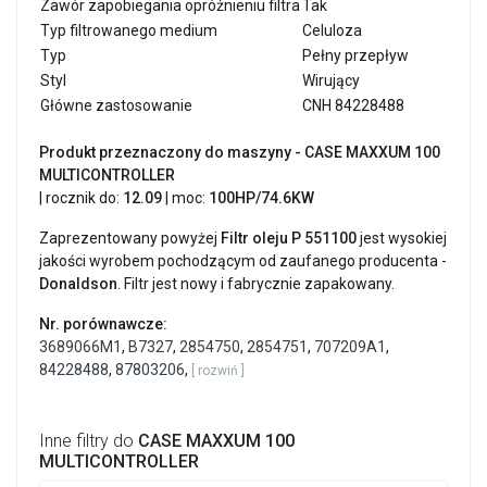
Zawór zapobiegania opróżnieniu filtra
Tak
Typ filtrowanego medium
Celuloza
Typ
Pełny przepływ
Styl
Wirujący
Główne zastosowanie
CNH 84228488
Produkt przeznaczony do maszyny - CASE MAXXUM 100
MULTICONTROLLER
| rocznik do:
12.09
| moc:
100HP/74.6KW
Zaprezentowany powyżej
Filtr oleju P 551100
jest wysokiej
jakości wyrobem pochodzącym od zaufanego producenta -
Donaldson
. Filtr jest nowy i fabrycznie zapakowany.
Nr. porównawcze:
3689066M1
,
B7327
,
2854750
,
2854751
,
707209A1
,
84228488
,
87803206
,
[ rozwiń ]
Inne filtry do
CASE MAXXUM 100
MULTICONTROLLER