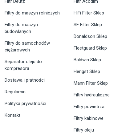
Filtr Deutz
Filtr Acodim
Filtry do maszyn rolniczych
HiFi Filter Sklep
Filtry do maszyn
SF Filter Sklep
budowlanych
Donaldson Sklep
Filtry do samochodów
Fleetguard Sklep
ciężarowych
Baldwin Sklep
Separator oleju do
kompresora
Hengst Sklep
Dostawa i płatności
Mann Filter Sklep
Regulamin
Filtry hydrauliczne
Polityka prywatności
Filtry powietrza
Kontakt
Filtry kabinowe
Filtry oleju