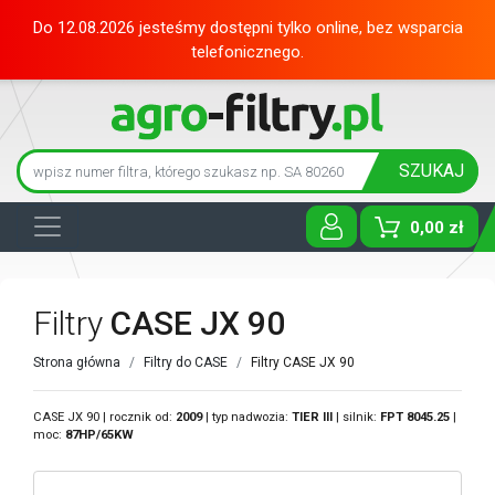
Do 12.08.2026 jesteśmy dostępni tylko online, bez wsparcia
telefonicznego.
SZUKAJ
0,00 zł
Toggle D
Filtry
CASE JX 90
Strona główna
Filtry do CASE
Filtry CASE JX 90
CASE JX 90 | rocznik od:
2009
| typ nadwozia:
TIER III
| silnik:
FPT
8045.25
|
moc:
87HP/65KW