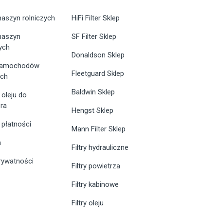
maszyn rolniczych
HiFi Filter Sklep
 maszyn
SF Filter Sklep
ych
Donaldson Sklep
 samochodów
Fleetguard Sklep
ych
Baldwin Sklep
 oleju do
ra
Hengst Sklep
 płatności
Mann Filter Sklep
n
Filtry hydrauliczne
prywatności
Filtry powietrza
Filtry kabinowe
Filtry oleju