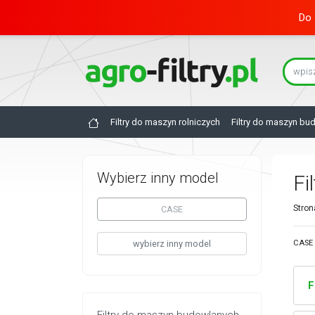
Do 
Filtry do maszyn rolniczych
Filtry do maszyn bu
Wybierz inny model
Fi
Stron
CASE
wybierz inny model
CASE 
F