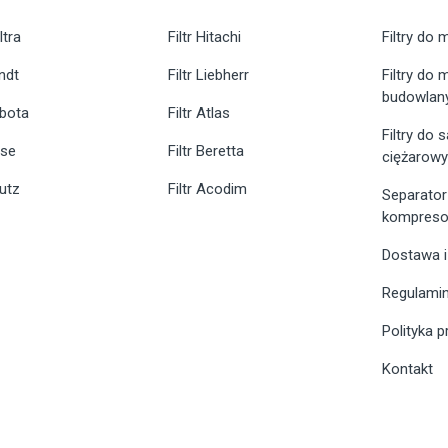
ltra
Filtr Hitachi
Filtry do 
endt
Filtr Liebherr
Filtry do
budowlan
ubota
Filtr Atlas
Filtry do
ase
Filtr Beretta
ciężarow
eutz
Filtr Acodim
Separator
kompreso
Dostawa i
Regulami
Polityka 
Kontakt