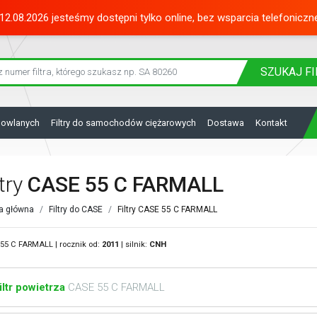
12.08.2026 jesteśmy dostępni tylko online, bez wsparcia telefoniczn
SZUKAJ
FI
dowlanych
Filtry do samochodów ciężarowych
Dostawa
Kontakt
ltry
CASE 55 C FARMALL
a główna
Filtry do CASE
Filtry CASE 55 C FARMALL
55 C FARMALL | rocznik od:
2011
| silnik:
CNH
iltr powietrza
CASE 55 C FARMALL