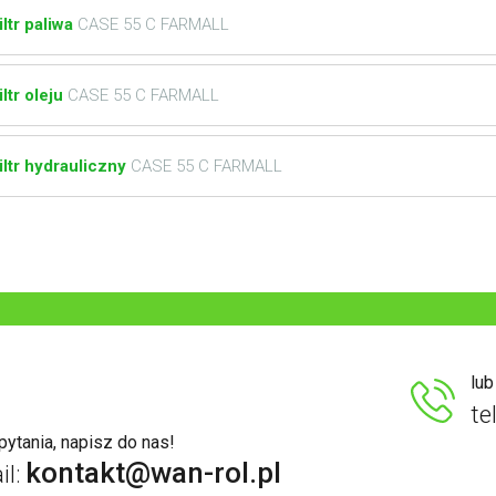
iltr paliwa
CASE 55 C FARMALL
iltr oleju
CASE 55 C FARMALL
iltr hydrauliczny
CASE 55 C FARMALL
lu
te
ytania, napisz do nas!
kontakt@wan-rol.pl
il: