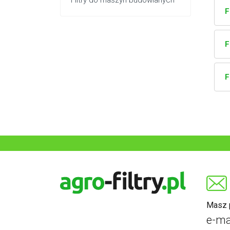
Filtry do maszyn budowlanych
F
F
F
Masz p
e-ma