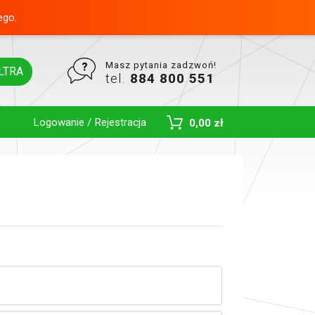
ego.
Masz pytania zadzwoń!
LTRA
tel.
884 800 551
Logowanie / Rejestracja
0,00 zł
Toggle Dropdown