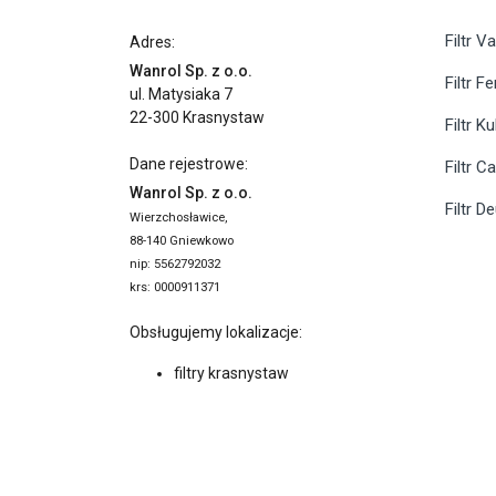
Filtr Va
Adres:
Wanrol Sp. z o.o.
Filtr F
ul. Matysiaka 7
22-300 Krasnystaw
Filtr K
Dane rejestrowe:
Filtr C
Wanrol Sp. z o.o.
Filtr D
Wierzchosławice,
88-140 Gniewkowo
nip: 5562792032
krs: 0000911371
Obsługujemy lokalizacje:
filtry krasnystaw