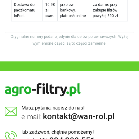
Dostawa do
10,98
przelew
za darmo przy
paczkomatu
zł
bankowy,
zakupie filtrów
InPost
płatność online
powyżej 390 zł
brutto
Oryginalne numery podano jedynie dla celów porównawczych. Wyżej
wymienione części są to części zamienne.
Masz pytania, napisz do nas!
kontakt@wan-rol.pl
e-mail:
lub zadzwoń, chętnie pomożemy!