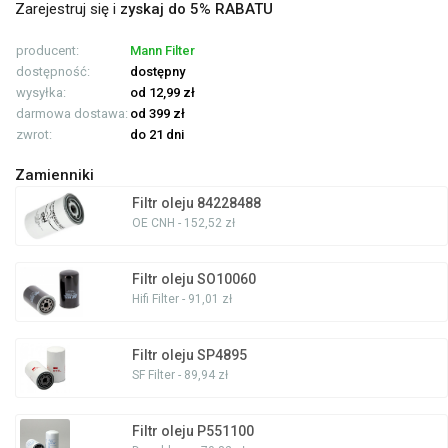
Zarejestruj się i
zyskaj do 5% RABATU
producent:
Mann Filter
dostępność:
dostępny
wysyłka:
od 12,99 zł
darmowa dostawa:
od 399 zł
zwrot:
do 21 dni
Zamienniki
Filtr oleju 84228488
OE CNH - 152,52 zł
Filtr oleju SO10060
Hifi Filter - 91,01 zł
Filtr oleju SP4895
SF Filter - 89,94 zł
Filtr oleju P551100