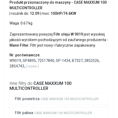
Produkt przeznaczony do maszyny - CASE MAXXUM 100
MULTICONTROLLER
| rocznik do:
12.09
| moc:
100HP/74.6KW
Waga: 0.67 kg
Zaprezentowany powyżej
Filtr oleju W 9019
jest wysokiej
jakości wyrobem pochodzącym od zaufanego producenta -
Mann Filter
. Filtr jest nowy i fabrycznie zapakowany.
Nr. porównawcze:
W9019
,
SP4895
,
72517840
,
SP-1434
,
B7327
,
2852526
,
2854743
,
[ rozwiń ]
Inne filtry do
CASE MAXXUM 100
MULTICONTROLLER
Filtr powietrza
CASE MAXXUM 100 MULTICONTROLLER
Filtr paliwa
CASE MAXXUM 100 MULTICONTROLLER