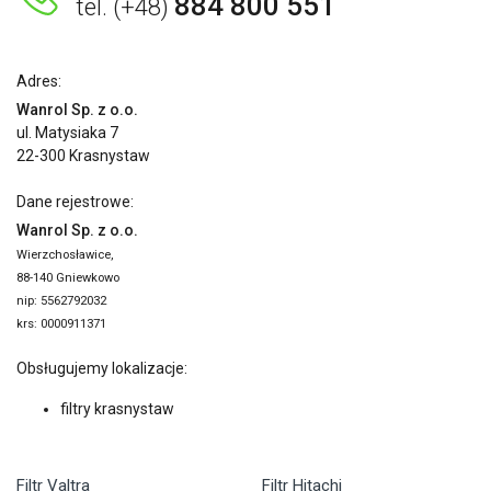
884 800 551
tel. (+48)
Adres:
Wanrol Sp. z o.o.
ul. Matysiaka 7
22-300 Krasnystaw
Dane rejestrowe:
Wanrol Sp. z o.o.
Wierzchosławice,
88-140 Gniewkowo
nip: 5562792032
krs: 0000911371
Obsługujemy lokalizacje:
filtry krasnystaw
Filtr Valtra
Filtr Hitachi