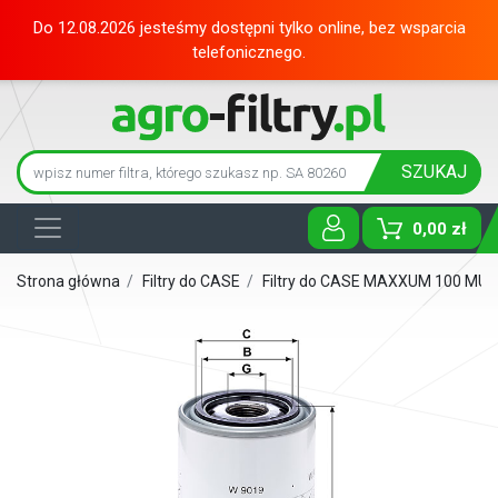
Do 12.08.2026 jesteśmy dostępni tylko online, bez wsparcia
telefonicznego.
SZUKAJ
0,00 zł
Toggle D
Strona główna
/
Filtry do CASE
/
Filtry do CASE MAXXUM 100 MU