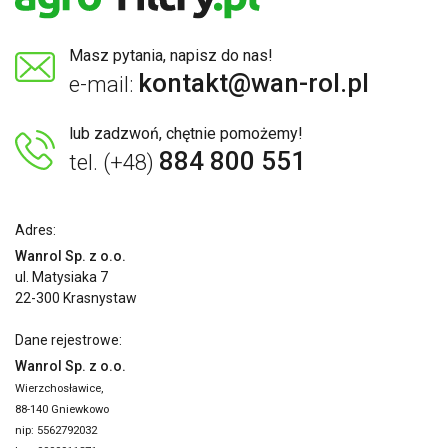
Masz pytania, napisz do nas!
kontakt@wan-rol.pl
e-mail:
lub zadzwoń, chętnie pomożemy!
884 800 551
tel. (+48)
Adres:
Wanrol Sp. z o.o.
ul. Matysiaka 7
22-300 Krasnystaw
Dane rejestrowe:
Wanrol Sp. z o.o.
Wierzchosławice,
88-140 Gniewkowo
nip: 5562792032