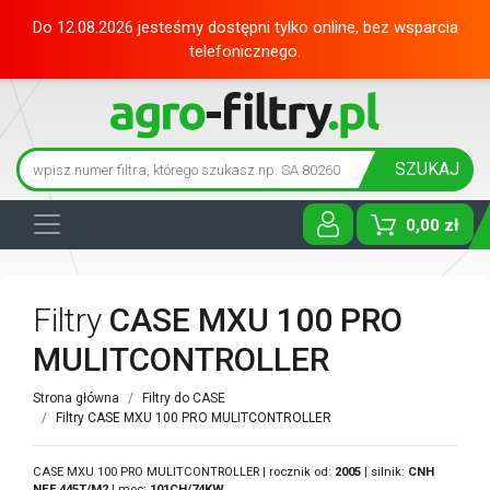
Do 12.08.2026 jesteśmy dostępni tylko online, bez wsparcia
telefonicznego.
SZUKAJ
0,00 zł
Toggle D
Filtry
CASE MXU 100 PRO
MULITCONTROLLER
Strona główna
Filtry do CASE
Filtry CASE MXU 100 PRO MULITCONTROLLER
CASE MXU 100 PRO MULITCONTROLLER | rocznik od:
2005
| silnik:
CNH
NEF 445T/M2
| moc:
101CH/74KW