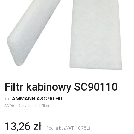
Filtr kabinowy SC90110
do AMMANN ASC 90 HD
SC 90110 oryginał Hifi Filter
13,26 zł
( cena bez VAT: 10.78 zł )