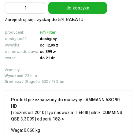
do koszyka
Zarejestruj się i
zyskaj do 5% RABATU
producent:
Hifi Filter
dostępność:
dostępny
wysyłka:
od 12,99 zł
darmowa dostawa:
od 399 zł
zwrot:
do 21 dni
Wymiary:
Wysokość
: 23 mm
Średnica / Długość
: 600 / 130 mm
Produkt przeznaczony do maszyny - AMMANN ASC 90
HD
| rocznik od:
2010
| typ nadwozia:
TIER III
| silnik:
CUMMINS
QSB 3.3C99
| od serii:
182->
Waga: 0.060 kg