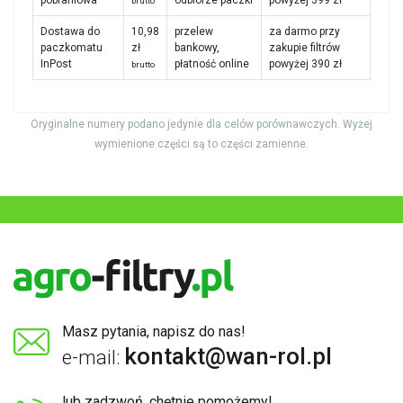
pobraniowa
odbiorze paczki
powyżej 399 zł
brutto
Dostawa do
10,98
przelew
za darmo przy
paczkomatu
zł
bankowy,
zakupie filtrów
InPost
płatność online
powyżej 390 zł
brutto
Oryginalne numery podano jedynie dla celów porównawczych. Wyżej
wymienione części są to części zamienne.
Masz pytania, napisz do nas!
kontakt@wan-rol.pl
e-mail:
lub zadzwoń, chętnie pomożemy!