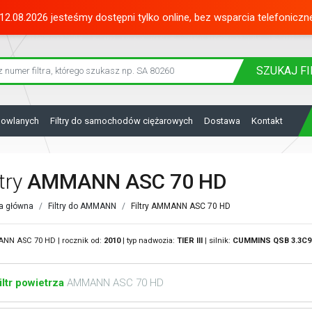
12.08.2026 jesteśmy dostępni tylko online, bez wsparcia telefoniczn
SZUKAJ
FI
dowlanych
Filtry do samochodów ciężarowych
Dostawa
Kontakt
ltry
AMMANN ASC 70 HD
a główna
Filtry do AMMANN
Filtry AMMANN ASC 70 HD
N ASC 70 HD | rocznik od:
2010
| typ nadwozia:
TIER III
| silnik:
CUMMINS
QSB 3.3C9
iltr powietrza
AMMANN ASC 70 HD