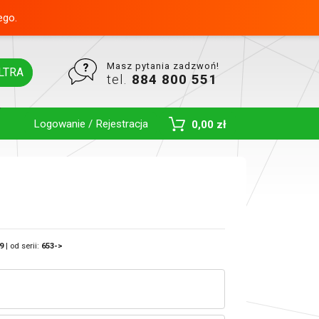
ego.
Masz pytania zadzwoń!
LTRA
tel.
884 800 551
Logowanie / Rejestracja
0,00 zł
Toggle Dropdown
9
| od serii:
653->