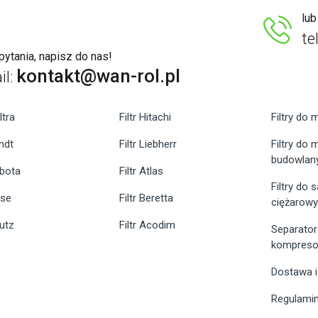
lu
te
ytania, napisz do nas!
kontakt@wan-rol.pl
il:
ltra
Filtr Hitachi
Filtry do 
endt
Filtr Liebherr
Filtry do
budowlan
ubota
Filtr Atlas
Filtry do
ase
Filtr Beretta
ciężarow
eutz
Filtr Acodim
Separator
kompreso
Dostawa i
Regulami