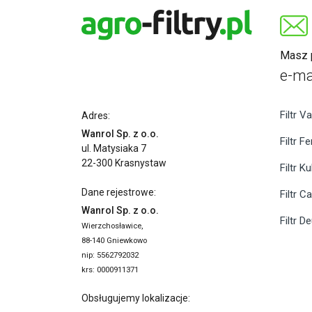
Masz p
e-ma
Filtr Va
Adres:
Wanrol Sp. z o.o.
Filtr F
ul. Matysiaka 7
22-300 Krasnystaw
Filtr K
Dane rejestrowe:
Filtr C
Wanrol Sp. z o.o.
Filtr D
Wierzchosławice,
88-140 Gniewkowo
nip: 5562792032
krs: 0000911371
Obsługujemy lokalizacje: