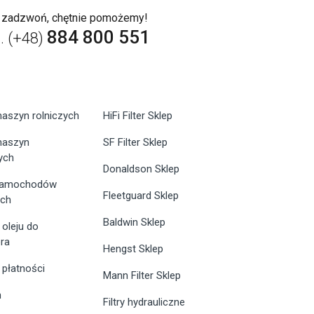
b zadzwoń, chętnie pomożemy!
884 800 551
l. (+48)
maszyn rolniczych
HiFi Filter Sklep
 maszyn
SF Filter Sklep
ych
Donaldson Sklep
 samochodów
Fleetguard Sklep
ych
Baldwin Sklep
 oleju do
ra
Hengst Sklep
 płatności
Mann Filter Sklep
n
Filtry hydrauliczne