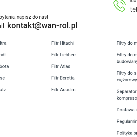
lu
te
ytania, napisz do nas!
kontakt@wan-rol.pl
il:
ltra
Filtr Hitachi
Filtry do 
endt
Filtr Liebherr
Filtry do
budowlan
ubota
Filtr Atlas
Filtry do
ase
Filtr Beretta
ciężarow
eutz
Filtr Acodim
Separator
kompreso
Dostawa i
Regulami
Polityka 