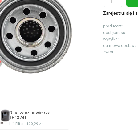
Zarejestruj się i
z
producent:
dostępność:
wysyłka:
darmowa dostawa:
zwrot:
Osuszacz powietrza
TB1374T
Hifi Filter - 100,29 zł