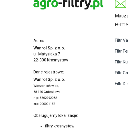
Masz p
e-ma
Filtr Va
Adres:
Wanrol Sp. z o.o.
Filtr F
ul. Matysiaka 7
22-300 Krasnystaw
Filtr K
Dane rejestrowe:
Filtr C
Wanrol Sp. z o.o.
Filtr D
Wierzchosławice,
88-140 Gniewkowo
nip: 5562792032
krs: 0000911371
Obsługujemy lokalizacje:
filtry krasnystaw