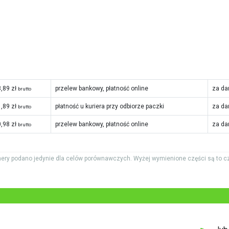
,89 zł
przelew bankowy, płatność online
za da
brutto
,89 zł
płatność u kuriera przy odbiorze paczki
za da
brutto
,98 zł
przelew bankowy, płatność online
za da
brutto
ery podano jedynie dla celów porównawczych. Wyżej wymienione części są to c