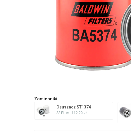
Zamienniki
Osuszacz ST1374
SF Filter - 112,20 zł