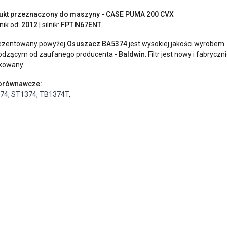
ukt przeznaczony do maszyny - CASE PUMA 200 CVX
znik od:
2012
| silnik:
FPT
N67ENT
ezentowany powyżej
Osuszacz BA5374
jest wysokiej jakości wyrobem
odzącym od zaufanego producenta -
Baldwin
. Filtr jest nowy i fabryczn
kowany.
porównawcze:
74
,
ST1374
,
TB1374T
,