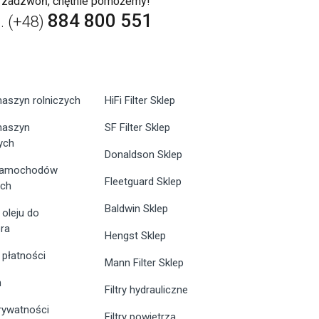
b zadzwoń, chętnie pomożemy!
884 800 551
l. (+48)
maszyn rolniczych
HiFi Filter Sklep
 maszyn
SF Filter Sklep
ych
Donaldson Sklep
 samochodów
Fleetguard Sklep
ych
Baldwin Sklep
 oleju do
ra
Hengst Sklep
 płatności
Mann Filter Sklep
n
Filtry hydrauliczne
prywatności
Filtry powietrza