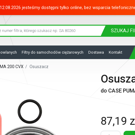
12.08.2026 jesteśmy dostępni tylko online, bez wsparcia telefoniczn
SZUKAJ
FI
dowlanych
Filtry do samochodów ciężarowych
Dostawa
Kontakt
PUMA 200 CVX
/
Osuszacz
Osusz
do CASE PUM
87,19 z