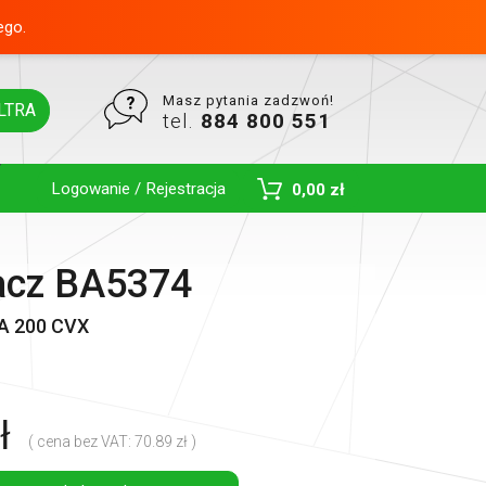
ego.
Masz pytania zadzwoń!
LTRA
tel.
884 800 551
Logowanie / Rejestracja
0,00 zł
Toggle Dropdown
acz BA5374
A 200 CVX
ł
( cena bez VAT: 70.89 zł )