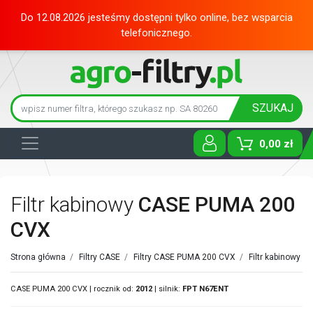
Do 12.08.2026 jesteśmy dostępni tylko online, bez wsparcia
telefonicznego.
SZUKAJ
0,00 zł
Toggle D
Filtr kabinowy
CASE PUMA 200
CVX
Strona główna
/
Filtry CASE
/
Filtry CASE PUMA 200 CVX
/
Filtr kabinowy C
CASE PUMA 200 CVX | rocznik od:
2012
| silnik:
FPT
N67ENT