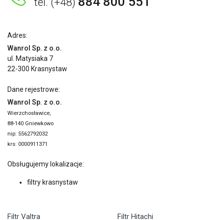
884 800 551
tel. (+48)
Adres:
Wanrol Sp. z o.o.
ul. Matysiaka 7
22-300 Krasnystaw
Dane rejestrowe:
Wanrol Sp. z o.o.
Wierzchosławice,
88-140 Gniewkowo
nip: 5562792032
krs: 0000911371
Obsługujemy lokalizacje:
filtry krasnystaw
Filtr Valtra
Filtr Hitachi