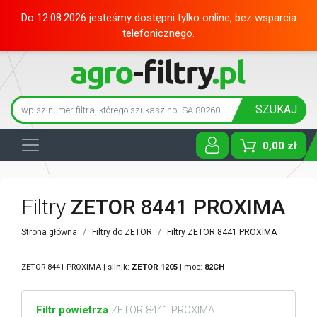
Do 12.08.2026 jesteśmy dostępni tylko online, bez wsparcia
telefonicznego.
SZUKAJ
0,00 zł
Toggle D
Filtry
ZETOR 8441 PROXIMA
Strona główna
Filtry do ZETOR
Filtry ZETOR 8441 PROXIMA
ZETOR 8441 PROXIMA | silnik:
ZETOR
1205
| moc:
82CH
Filtr powietrza
ZETOR 8441 PROXIMA