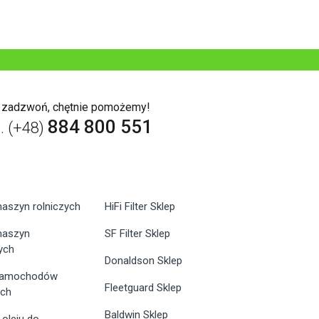
b zadzwoń, chętnie pomożemy!
884 800 551
l. (+48)
maszyn rolniczych
HiFi Filter Sklep
 maszyn
SF Filter Sklep
ych
Donaldson Sklep
 samochodów
Fleetguard Sklep
ych
Baldwin Sklep