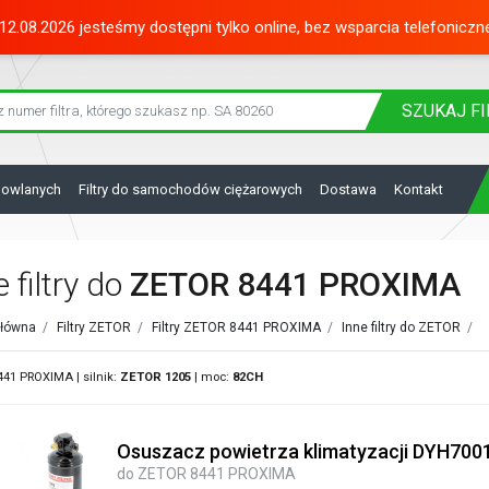
12.08.2026 jesteśmy dostępni tylko online, bez wsparcia telefoniczn
SZUKAJ
FI
dowlanych
Filtry do samochodów ciężarowych
Dostawa
Kontakt
e filtry do
ZETOR 8441 PROXIMA
główna
/
Filtry ZETOR
/
Filtry ZETOR 8441 PROXIMA
/
Inne filtry do ZETOR
/
41 PROXIMA | silnik:
ZETOR
1205
| moc:
82CH
Osuszacz powietrza klimatyzacji DYH700
do ZETOR 8441 PROXIMA