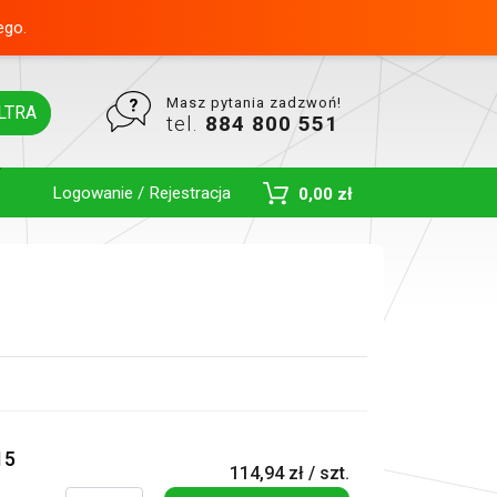
ego.
Masz pytania zadzwoń!
LTRA
tel.
884 800 551
Logowanie / Rejestracja
0,00 zł
Toggle Dropdown
15
114,94 zł / szt.