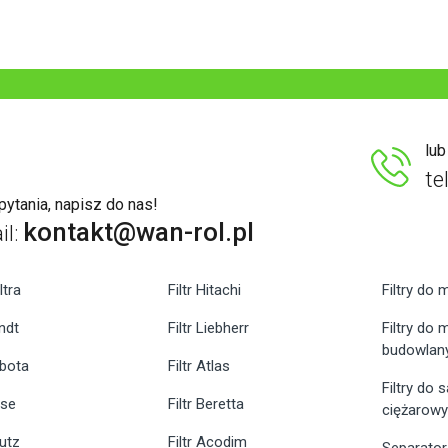
lu
te
ytania, napisz do nas!
kontakt@wan-rol.pl
il:
ltra
Filtr Hitachi
Filtry do 
endt
Filtr Liebherr
Filtry do
budowlan
ubota
Filtr Atlas
Filtry do
ase
Filtr Beretta
ciężarow
eutz
Filtr Acodim