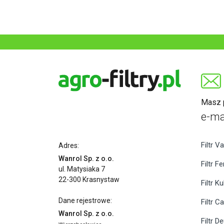
Masz p
e-ma
Filtr Va
Adres:
Wanrol Sp. z o.o.
Filtr F
ul. Matysiaka 7
22-300 Krasnystaw
Filtr K
Dane rejestrowe:
Filtr C
Wanrol Sp. z o.o.
Filtr D