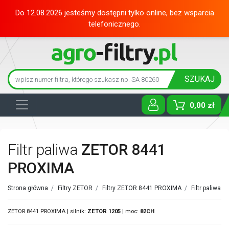
Do 12.08.2026 jesteśmy dostępni tylko online, bez wsparcia
telefonicznego.
SZUKAJ
0,00 zł
Toggle D
Filtr paliwa
ZETOR 8441
PROXIMA
Strona główna
/
Filtry ZETOR
/
Filtry ZETOR 8441 PROXIMA
/
Filtr paliwa 
ZETOR 8441 PROXIMA | silnik:
ZETOR
1205
| moc:
82CH