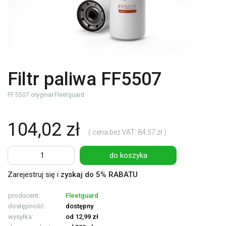
Filtr paliwa FF5507
FF 5507 oryginał Fleetguard
104,02 zł
( cena bez VAT: 84.57 zł )
do koszyka
Zarejestruj się i
zyskaj do 5% RABATU
producent:
Fleetguard
dostępność:
dostępny
wysyłka:
od 12,99 zł