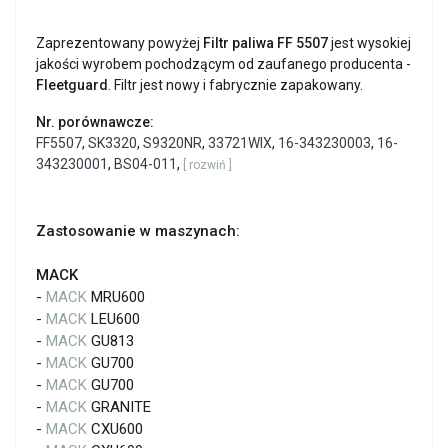
Zaprezentowany powyżej
Filtr paliwa FF 5507
jest wysokiej
jakości wyrobem pochodzącym od zaufanego producenta -
Fleetguard
. Filtr jest nowy i fabrycznie zapakowany.
Nr. porównawcze:
FF5507
,
SK3320
,
S9320NR
,
33721WIX
,
16-343230003
,
16-
343230001
,
BS04-011
,
[ rozwiń ]
Zastosowanie w maszynach:
MACK
-
MACK
MRU600
-
MACK
LEU600
-
MACK
GU813
-
MACK
GU700
-
MACK
GU700
-
MACK
GRANITE
-
MACK
CXU600