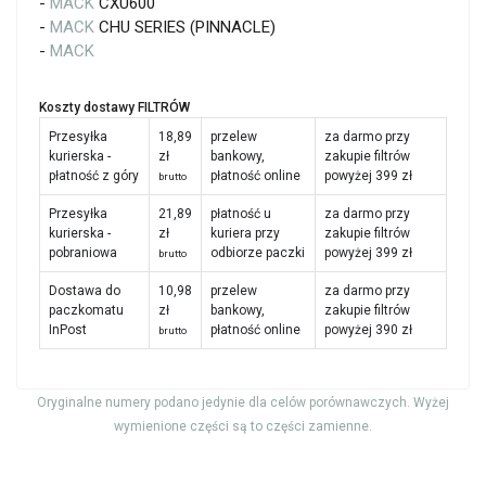
-
MACK
CXU600
-
MACK
CHU SERIES (PINNACLE)
-
MACK
Koszty dostawy FILTRÓW
Przesyłka
18,89
przelew
za darmo przy
kurierska -
zł
bankowy,
zakupie filtrów
płatność z góry
płatność online
powyżej 399 zł
brutto
Przesyłka
21,89
płatność u
za darmo przy
kurierska -
zł
kuriera przy
zakupie filtrów
pobraniowa
odbiorze paczki
powyżej 399 zł
brutto
Dostawa do
10,98
przelew
za darmo przy
paczkomatu
zł
bankowy,
zakupie filtrów
InPost
płatność online
powyżej 390 zł
brutto
Oryginalne numery podano jedynie dla celów porównawczych. Wyżej
wymienione części są to części zamienne.