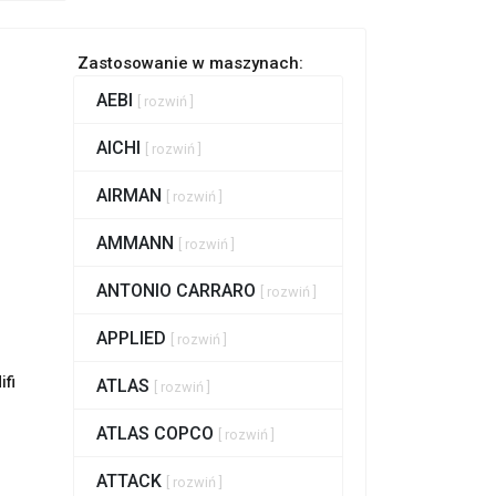
Zastosowanie w maszynach:
AEBI
[ rozwiń ]
AICHI
[ rozwiń ]
AIRMAN
[ rozwiń ]
AMMANN
[ rozwiń ]
ANTONIO CARRARO
[ rozwiń ]
APPLIED
[ rozwiń ]
ifi
ATLAS
[ rozwiń ]
ATLAS COPCO
[ rozwiń ]
ATTACK
[ rozwiń ]