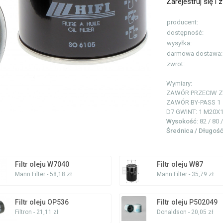
Zarejestruj się i
z
producent:
dostępność:
wysyłka:
darmowa dostawa:
zwrot:
Wymiary:
ZAWÓR PRZECIW 
ZAWÓR BY-PASS
1
D7 GWINT: 1
M20X1
Wysokość
: 82 / 80
Średnica / Długoś
Filtr oleju W7040
Filtr oleju W87
Mann Filter - 58,18 zł
Mann Filter - 35,79 zł
Filtr oleju OP536
Filtr oleju P502049
Filtron - 21,11 zł
Donaldson - 20,05 zł