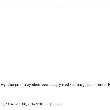
t wysokiej jakości wyrobem pochodzącym od zaufanego producenta -
H
00
,
2914.9200.00
,
2914.9201.00
,
[ rozwiń ]