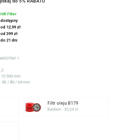
yskaj do 5% RABATU
Hifi Filter
dostępny
od 12,99 zł
od 399 zł
do 21 dni
ZWROTNY
1
,5
 / 10.500 mm
ć
: 82 / 80 / 64 mm
Filtr oleju B179
Baldwin - 35,04 zł