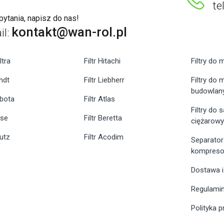
te
ytania, napisz do nas!
kontakt@wan-rol.pl
il:
ltra
Filtr Hitachi
Filtry do 
endt
Filtr Liebherr
Filtry do
budowlan
ubota
Filtr Atlas
Filtry do
ase
Filtr Beretta
ciężarow
eutz
Filtr Acodim
Separator
kompreso
Dostawa i
Regulami
Polityka 