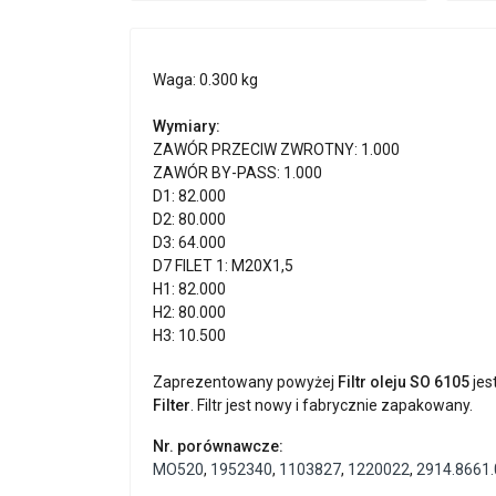
Waga: 0.300 kg
Wymiary:
ZAWÓR PRZECIW ZWROTNY: 1.000
ZAWÓR BY-PASS: 1.000
D1: 82.000
D2: 80.000
D3: 64.000
D7 FILET 1: M20X1,5
H1: 82.000
H2: 80.000
H3: 10.500
Zaprezentowany powyżej
Filtr oleju SO 6105
jes
Filter
. Filtr jest nowy i fabrycznie zapakowany.
Nr. porównawcze:
MO520
,
1952340
,
1103827
,
1220022
,
2914.8661.