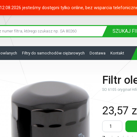
12.08.2026 jesteśmy dostępni tylko online, bez wsparcia telefoniczn
SZUKAJ
FI
dowlanych
Filtry do samochodów ciężarowych
Dostawa
Kontakt
Filtr o
SO 6105 oryginał Hifi 
23,57 z