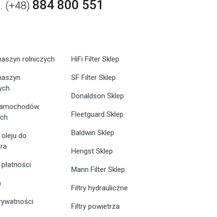
884 800 551
l. (+48)
maszyn rolniczych
HiFi Filter Sklep
 maszyn
SF Filter Sklep
ych
Donaldson Sklep
 samochodów
Fleetguard Sklep
ych
Baldwin Sklep
 oleju do
ra
Hengst Sklep
 płatności
Mann Filter Sklep
n
Filtry hydrauliczne
prywatności
Filtry powietrza