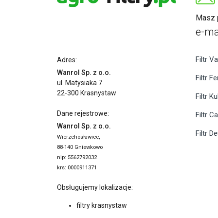
Masz p
e-ma
Filtr Va
Adres:
Wanrol Sp. z o.o.
Filtr F
ul. Matysiaka 7
22-300 Krasnystaw
Filtr K
Dane rejestrowe:
Filtr C
Wanrol Sp. z o.o.
Filtr D
Wierzchosławice,
88-140 Gniewkowo
nip: 5562792032
krs: 0000911371
Obsługujemy lokalizacje:
filtry krasnystaw