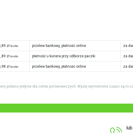
,89 zł
przelew bankowy, płatność online
za da
brutto
,89 zł
płatność u kuriera przy odbiorze paczki
za da
brutto
,98 zł
przelew bankowy, płatność online
za da
brutto
ery podano jedynie dla celów porównawczych. Wyżej wymienione części są to c
lu