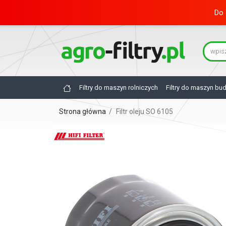
Do 
Filtry do maszyn rolniczych
Filtry do maszyn bu
Strona główna
/
Filtr oleju SO 6105