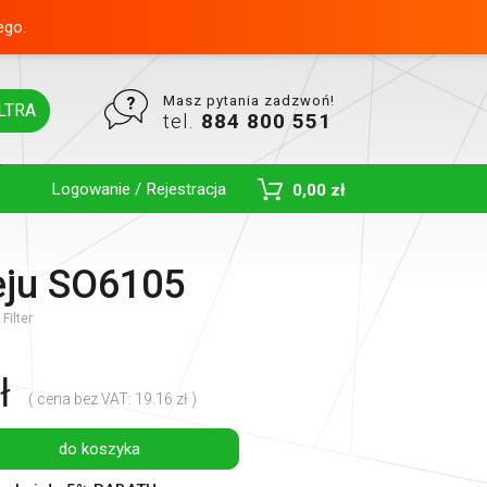
ego.
Masz pytania zadzwoń!
LTRA
tel.
884 800 551
Logowanie / Rejestracja
0,00 zł
Toggle Dropdown
leju SO6105
Filter
ł
( cena bez VAT: 19.16 zł )
do koszyka