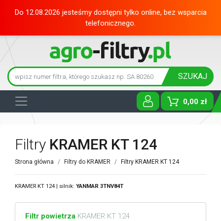
Do 12.08.2026 jesteśmy dostępni tylko online, bez wsparcia
telefonicznego.
SZUKAJ
0,00 zł
Toggle D
Filtry
KRAMER KT 124
Strona główna
Filtry do KRAMER
Filtry KRAMER KT 124
KRAMER KT 124 | silnik:
YANMAR
3TNV84T
Filtr powietrza
KRAMER KT 124