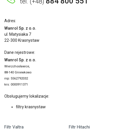
884 800 551
tel. (+48)
Adres:
Wanrol Sp. z o.o.
ul. Matysiaka 7
22-300 Krasnystaw
Dane rejestrowe:
Wanrol Sp. z o.o.
Wierzchosławice,
88-140 Gniewkowo
nip: 5562792032
krs: 0000911371
Obsługujemy lokalizacje:
filtry krasnystaw
Filtr Valtra
Filtr Hitachi