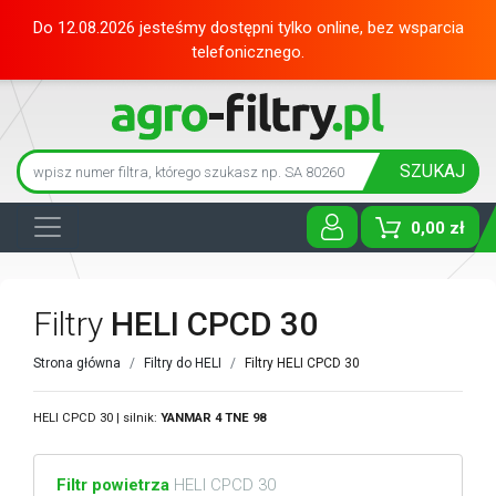
Do 12.08.2026 jesteśmy dostępni tylko online, bez wsparcia
telefonicznego.
SZUKAJ
0,00 zł
Toggle D
Filtry
HELI CPCD 30
Strona główna
Filtry do HELI
Filtry HELI CPCD 30
HELI CPCD 30 | silnik:
YANMAR
4 TNE 98
Filtr powietrza
HELI CPCD 30