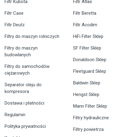
Filtr Kubota
Filtr Atlas
Filtr Case
Filtr Beretta
Filtr Deutz
Filtr Acodim
Filtry do maszyn rolniczych
HiFi Filter Sklep
Filtry do maszyn
SF Filter Sklep
budowlanych
Donaldson Sklep
Filtry do samochodów
Fleetguard Sklep
ciężarowych
Baldwin Sklep
Separator oleju do
kompresora
Hengst Sklep
Dostawa i płatności
Mann Filter Sklep
Regulamin
Filtry hydrauliczne
Polityka prywatności
Filtry powietrza