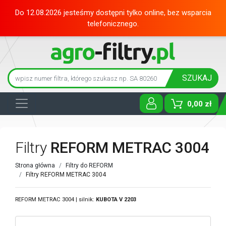
Do 12.08.2026 jesteśmy dostępni tylko online, bez wsparcia
telefonicznego.
SZUKAJ
0,00 zł
Toggle D
Filtry
REFORM METRAC 3004
Strona główna
Filtry do REFORM
Filtry REFORM METRAC 3004
REFORM METRAC 3004 | silnik:
KUBOTA
V 2203