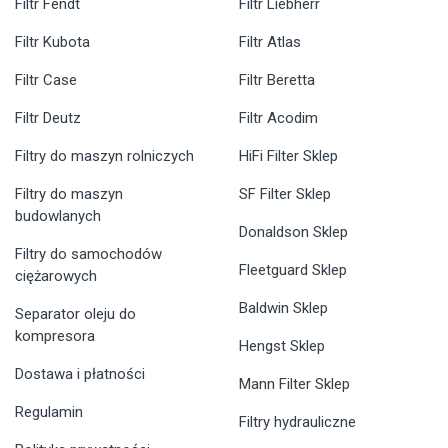
Filtr Fendt
Filtr Liebherr
Filtr Kubota
Filtr Atlas
Filtr Case
Filtr Beretta
Filtr Deutz
Filtr Acodim
Filtry do maszyn rolniczych
HiFi Filter Sklep
Filtry do maszyn
SF Filter Sklep
budowlanych
Donaldson Sklep
Filtry do samochodów
Fleetguard Sklep
ciężarowych
Baldwin Sklep
Separator oleju do
kompresora
Hengst Sklep
Dostawa i płatności
Mann Filter Sklep
Regulamin
Filtry hydrauliczne