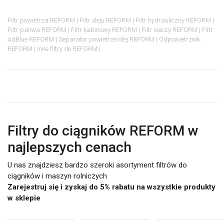
Filtr powietrza REFORM
Filtr oleju REFORM
Filtr hydrauliczny REFORM
Filtr paliwa REFORM
Filtr kabinowy REFORM
Filtr cieczy REFORM
Filtr
AdBlue REFORM
Separator powietrze/olej REFORM
Odpowietrznik
REFORM
Inne filtry do REFORM
Filtry do ciągników REFORM w
najlepszych cenach
U nas znajdziesz bardzo szeroki asortyment filtrów do
ciągników i maszyn rolniczych
Zarejestruj się i zyskaj do 5% rabatu na wszystkie produkty
w sklepie