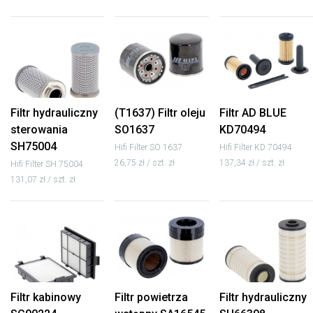
Filtr hydrauliczny
(T1637) Filtr oleju
Filtr AD BLUE
sterowania
SO1637
KD70494
SH75004
Hifi Filter SO 1637
Hifi Filter KD 70494
26,75 zł / szt. zł
137,34 zł / szt. zł
Hifi Filter SH 75004
131,07 zł / szt. zł
Filtr kabinowy
Filtr powietrza
Filtr hydrauliczny