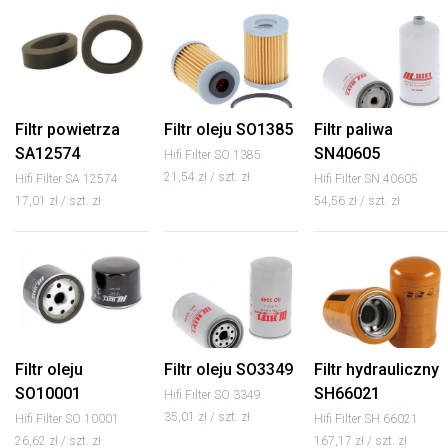
Filtr powietrza
Filtr oleju SO1385
Filtr paliwa
SA12574
SN40605
Hifi Filter SO 1385
21,54 zł / szt. zł
Hifi Filter SA 12574
Hifi Filter SN 40605
17,01 zł / szt. zł
54,56 zł / szt. zł
Filtr oleju
Filtr oleju SO3349
Filtr hydrauliczny
SO10001
SH66021
Hifi Filter SO 3349
35,01 zł / szt. zł
Hifi Filter SO 10001
Hifi Filter SH 66021
26,62 zł / szt. zł
167,17 zł / szt. zł