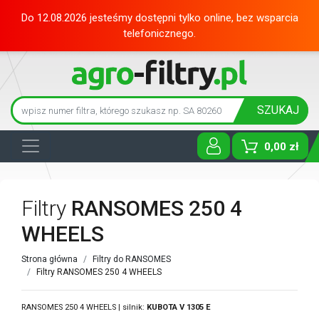
Do 12.08.2026 jesteśmy dostępni tylko online, bez wsparcia
telefonicznego.
SZUKAJ
0,00 zł
Toggle D
Filtry
RANSOMES 250 4
WHEELS
Strona główna
Filtry do RANSOMES
Filtry RANSOMES 250 4 WHEELS
RANSOMES 250 4 WHEELS | silnik:
KUBOTA
V 1305 E