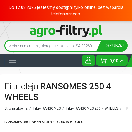
Do 12.08.2026 jesteśmy dostępni tylko online, bez wsparcia
telefonicznego.
SZUKAJ
0,00 zł
Toggle D
Filtr oleju
RANSOMES 250 4
WHEELS
Strona główna
/
Filtry RANSOMES
/
Filtry RANSOMES 250 4 WHEELS
/
Filt
RANSOMES 250 4 WHEELS | silnik:
KUBOTA
V 1305 E