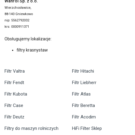
Wanrol Sp. z o.o.
Wierzchosławice,
88-140 Gniewkowo
nip: 5562792032
krs: 0000911371
Obsługujemy lokalizacje:
filtry krasnystaw
Filtr Valtra
Filtr Hitachi
Filtr Fendt
Filtr Liebherr
Filtr Kubota
Filtr Atlas
Filtr Case
Filtr Beretta
Filtr Deutz
Filtr Acodim
Filtry do maszyn rolniczych
HiFi Filter Sklep