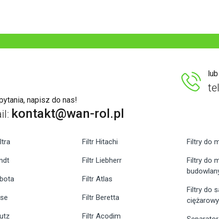
lu
te
ytania, napisz do nas!
kontakt@wan-rol.pl
il:
ltra
Filtr Hitachi
Filtry do 
endt
Filtr Liebherr
Filtry do
budowlan
ubota
Filtr Atlas
Filtry do
ase
Filtr Beretta
ciężarow
eutz
Filtr Acodim