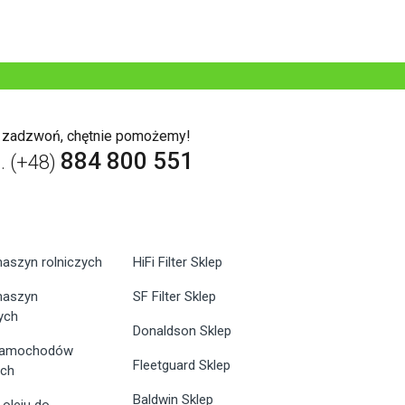
b zadzwoń, chętnie pomożemy!
884 800 551
l. (+48)
maszyn rolniczych
HiFi Filter Sklep
 maszyn
SF Filter Sklep
ych
Donaldson Sklep
 samochodów
Fleetguard Sklep
ych
Baldwin Sklep