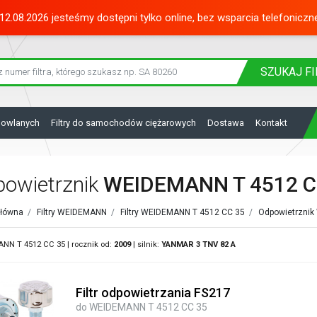
12.08.2026 jesteśmy dostępni tylko online, bez wsparcia telefoniczn
SZUKAJ
FI
dowlanych
Filtry do samochodów ciężarowych
Dostawa
Kontakt
owietrznik
WEIDEMANN T 4512 C
główna
/
Filtry WEIDEMANN
/
Filtry WEIDEMANN T 4512 CC 35
/
Odpowietrzni
N T 4512 CC 35 | rocznik od:
2009
| silnik:
YANMAR
3 TNV 82 A
Filtr odpowietrzania FS217
do WEIDEMANN T 4512 CC 35