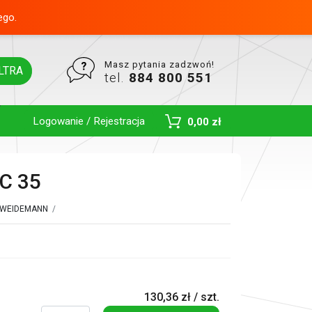
ego.
Masz pytania zadzwoń!
LTRA
tel.
884 800 551
Logowanie / Rejestracja
0,00 zł
Toggle Dropdown
C 35
k WEIDEMANN
/
130,36 zł / szt.