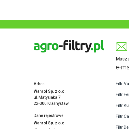
Masz p
e-ma
Filtr Va
Adres:
Wanrol Sp. z o.o.
Filtr F
ul. Matysiaka 7
22-300 Krasnystaw
Filtr K
Dane rejestrowe:
Filtr C
Wanrol Sp. z o.o.
Filtr D