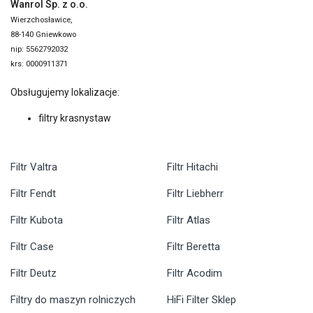
Wanrol Sp. z o.o.
Wierzchosławice,
88-140 Gniewkowo
nip: 5562792032
krs: 0000911371
Obsługujemy lokalizacje:
filtry krasnystaw
Filtr Valtra
Filtr Hitachi
Filtr Fendt
Filtr Liebherr
Filtr Kubota
Filtr Atlas
Filtr Case
Filtr Beretta
Filtr Deutz
Filtr Acodim
Filtry do maszyn rolniczych
HiFi Filter Sklep