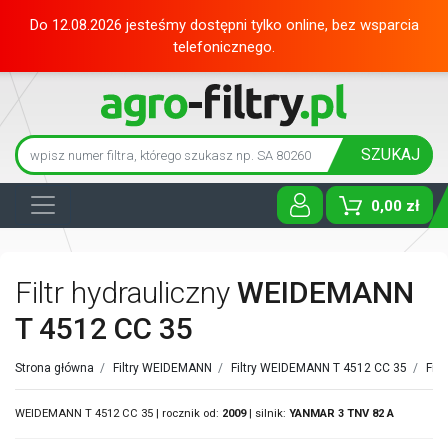
Do 12.08.2026 jesteśmy dostępni tylko online, bez wsparcia
telefonicznego.
SZUKAJ
0,00 zł
Toggle D
Filtr hydrauliczny
WEIDEMANN
T 4512 CC 35
Strona główna
/
Filtry WEIDEMANN
/
Filtry WEIDEMANN T 4512 CC 35
/
Fil
WEIDEMANN T 4512 CC 35 | rocznik od:
2009
| silnik:
YANMAR
3 TNV 82 A