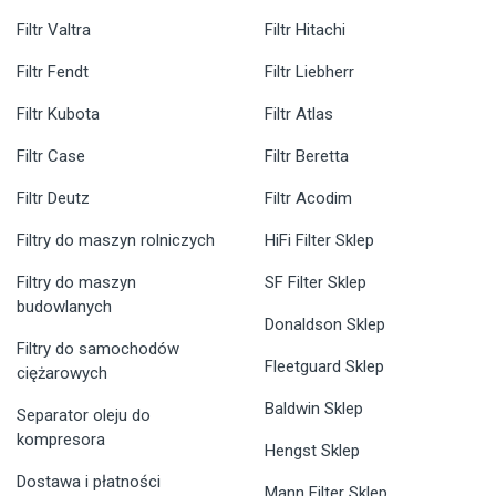
Filtr Valtra
Filtr Hitachi
Filtr Fendt
Filtr Liebherr
Filtr Kubota
Filtr Atlas
Filtr Case
Filtr Beretta
Filtr Deutz
Filtr Acodim
Filtry do maszyn rolniczych
HiFi Filter Sklep
Filtry do maszyn
SF Filter Sklep
budowlanych
Donaldson Sklep
Filtry do samochodów
Fleetguard Sklep
ciężarowych
Baldwin Sklep
Separator oleju do
kompresora
Hengst Sklep
Dostawa i płatności
Mann Filter Sklep