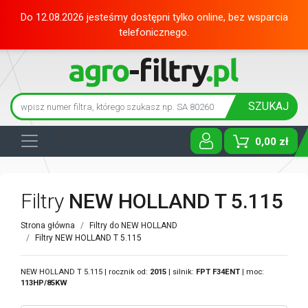
Do 12.08.2026 jesteśmy dostępni tylko online, bez wsparcia
telefonicznego.
SZUKAJ
0,00 zł
Toggle D
Filtry
NEW HOLLAND T 5.115
Strona główna
Filtry do NEW HOLLAND
Filtry NEW HOLLAND T 5.115
NEW HOLLAND T 5.115 | rocznik od:
2015
| silnik:
FPT
F34ENT
| moc:
113HP/85KW