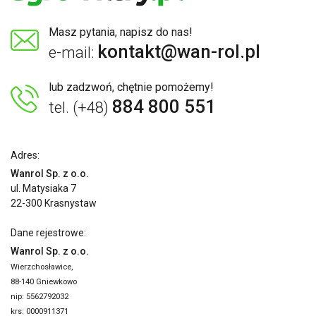
Masz pytania, napisz do nas!
kontakt@wan-rol.pl
e-mail:
lub zadzwoń, chętnie pomożemy!
884 800 551
tel. (+48)
Adres:
Wanrol Sp. z o.o.
ul. Matysiaka 7
22-300 Krasnystaw
Dane rejestrowe:
Wanrol Sp. z o.o.
Wierzchosławice,
88-140 Gniewkowo
nip: 5562792032
krs: 0000911371