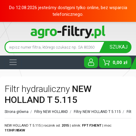
Do 12.08.2026 jesteśmy dostępni tylko online, bez wsparcia
telefonicznego.
SZUKAJ
0,00 zł
Toggle D
Filtr hydrauliczny
NEW
HOLLAND T 5.115
Strona główna
/
Filtry NEW HOLLAND
/
Filtry NEW HOLLAND T 5.115
/
Filtr
NEW HOLLAND T 5.115 | rocznik od:
2015
| silnik:
FPT
F34ENT
| moc:
113HP/85KW