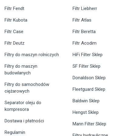
Filtr Fendt
Filtr Liebherr
Filtr Kubota
Filtr Atlas
Filtr Case
Filtr Beretta
Filtr Deutz
Filtr Acodim
Filtry do maszyn rolniczych
HiFi Filter Sklep
Filtry do maszyn
SF Filter Sklep
budowlanych
Donaldson Sklep
Filtry do samochodów
Fleetguard Sklep
ciężarowych
Baldwin Sklep
Separator oleju do
kompresora
Hengst Sklep
Dostawa i płatności
Mann Filter Sklep
Regulamin
Filtry hydrauliczne