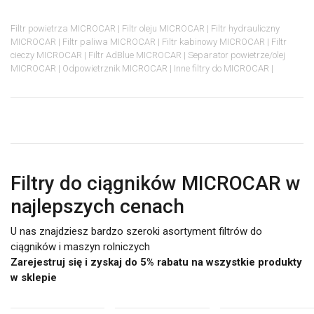
Filtr powietrza MICROCAR
Filtr oleju MICROCAR
Filtr hydrauliczny
MICROCAR
Filtr paliwa MICROCAR
Filtr kabinowy MICROCAR
Filtr
cieczy MICROCAR
Filtr AdBlue MICROCAR
Separator powietrze/olej
MICROCAR
Odpowietrznik MICROCAR
Inne filtry do MICROCAR
Filtry do ciągników MICROCAR w
najlepszych cenach
U nas znajdziesz bardzo szeroki asortyment filtrów do
ciągników i maszyn rolniczych
Zarejestruj się i zyskaj do 5% rabatu na wszystkie produkty
w sklepie