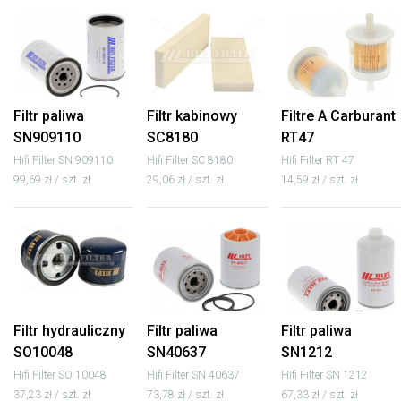
Filtr paliwa
Filtr kabinowy
Filtre A Carburant
SN909110
SC8180
RT47
Hifi Filter SN 909110
Hifi Filter SC 8180
Hifi Filter RT 47
99,69 zł / szt. zł
29,06 zł / szt. zł
14,59 zł / szt. zł
Filtr hydrauliczny
Filtr paliwa
Filtr paliwa
SO10048
SN40637
SN1212
Hifi Filter SO 10048
Hifi Filter SN 40637
Hifi Filter SN 1212
37,23 zł / szt. zł
73,78 zł / szt. zł
67,33 zł / szt. zł