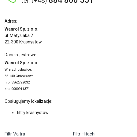
884 800 551
tel. (+48)
Adres:
Wanrol Sp. z o.o.
ul. Matysiaka 7
22-300 Krasnystaw
Dane rejestrowe:
Wanrol Sp. z o.o.
Wierzchosławice,
88-140 Gniewkowo
nip: 5562792032
krs: 0000911371
Obsługujemy lokalizacje:
filtry krasnystaw
Filtr Valtra
Filtr Hitachi