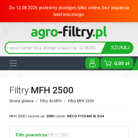
Do 12.08.2026 jesteśmy dostępni tylko online, bez wsparcia
telefonicznego.
SZUKAJ
0,00 zł
Toggle D
Filtry
MFH 2500
Strona główna
Filtry do MFH
Filtry MFH 2500
MFH 2500 | rocznik od:
2009
| silnik:
IVECO
F1CE443.0L EU4
Filtr powietrza
MFH 2500