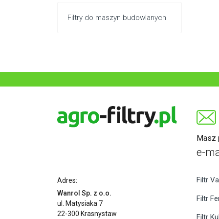
Filtry do maszyn budowlanych
Masz p
e-ma
Filtr Va
Adres:
Wanrol Sp. z o.o.
Filtr F
ul. Matysiaka 7
22-300 Krasnystaw
Filtr K