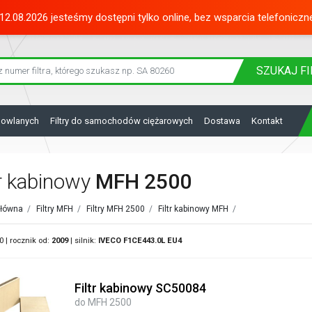
12.08.2026 jesteśmy dostępni tylko online, bez wsparcia telefoniczn
SZUKAJ
FI
dowlanych
Filtry do samochodów ciężarowych
Dostawa
Kontakt
tr kabinowy
MFH 2500
główna
/
Filtry MFH
/
Filtry MFH 2500
/
Filtr kabinowy MFH
/
 | rocznik od:
2009
| silnik:
IVECO
F1CE443.0L EU4
Filtr kabinowy SC50084
do MFH 2500