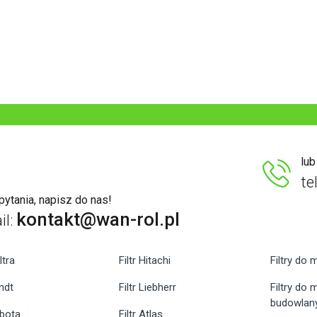
lu
te
ytania, napisz do nas!
kontakt@wan-rol.pl
il:
ltra
Filtr Hitachi
Filtry do 
endt
Filtr Liebherr
Filtry do
budowlan
ubota
Filtr Atlas