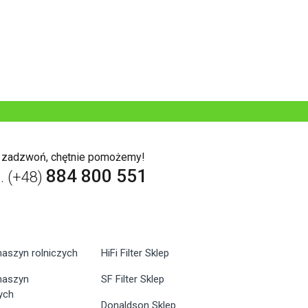
b zadzwoń, chętnie pomożemy!
884 800 551
l. (+48)
maszyn rolniczych
HiFi Filter Sklep
 maszyn
SF Filter Sklep
ych
Donaldson Sklep