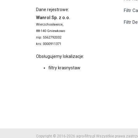
Dane rejestrowe:
Filtr C
Wanrol Sp. z o.o.
Filtr D
Wierzchosławice,
88-140 Gniewkowo
nip: 5562792032
krs: 0000911371
Obsługujemy lokalizacje:
filtry krasnystaw
Copyright © 2016-2026 agro-filtry.pl Wszystkie prawa zastr