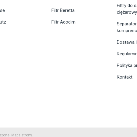
Filtry do
ase
Filtr Beretta
ciężarow
eutz
Filtr Acodim
Separator
kompreso
Dostawa i
Regulami
Polityka 
Kontakt
zeżone.
Mapa strony.