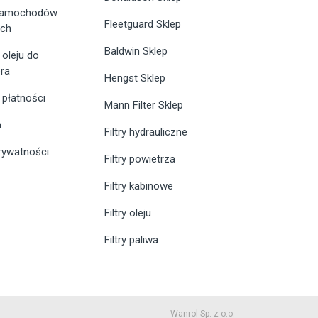
 samochodów
Fleetguard Sklep
ych
Baldwin Sklep
 oleju do
ra
Hengst Sklep
 płatności
Mann Filter Sklep
n
Filtry hydrauliczne
prywatności
Filtry powietrza
Filtry kabinowe
Filtry oleju
Filtry paliwa
Wanrol Sp. z o.o.