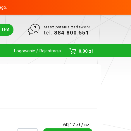
ego.
Masz pytania zadzwoń!
LTRA
tel.
884 800 551
Logowanie / Rejestracja
0,00 zł
Toggle Dropdown
60,17 zł / szt.