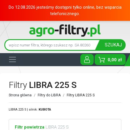
Do 12.08.2026 jesteśmy dostępni tylko online, bez wsparcia
telefonicznego.
SZUKAJ
0,00 zł
Toggle D
Filtry
LIBRA 225 S
Strona główna
Filtry do LIBRA
Filtry LIBRA 225 S
LIBRA 225 S | silnik:
KUBOTA
Filtr powietrza
LIBRA 225 S