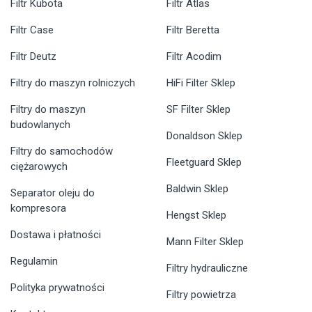
Filtr Kubota
Filtr Atlas
Filtr Case
Filtr Beretta
Filtr Deutz
Filtr Acodim
Filtry do maszyn rolniczych
HiFi Filter Sklep
Filtry do maszyn
SF Filter Sklep
budowlanych
Donaldson Sklep
Filtry do samochodów
Fleetguard Sklep
ciężarowych
Baldwin Sklep
Separator oleju do
kompresora
Hengst Sklep
Dostawa i płatności
Mann Filter Sklep
Regulamin
Filtry hydrauliczne
Polityka prywatności
Filtry powietrza