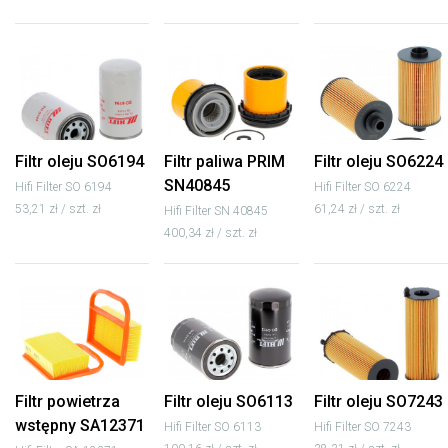
Filtr oleju SO6194
Filtr paliwa PRIM
Filtr oleju SO6224
SN40845
Hifi Filter SO 6194
Hifi Filter SO 6224
53,21 zł / szt. zł
61,24 zł / szt. zł
Hifi Filter SN 40845
400,34 zł / szt. zł
Filtr powietrza
Filtr oleju SO6113
Filtr oleju SO7243
wstępny SA12371
Hifi Filter SO 6113
Hifi Filter SO 7243