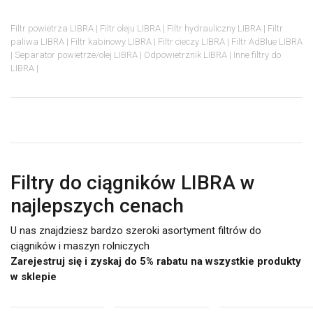
Filtr powietrza LIBRA
Filtr oleju LIBRA
Filtr hydrauliczny LIBRA
Filtr
paliwa LIBRA
Filtr kabinowy LIBRA
Filtr cieczy LIBRA
Filtr AdBlue LIBRA
Separator powietrze/olej LIBRA
Odpowietrznik LIBRA
Inne filtry do
LIBRA
Filtry do ciągników LIBRA w
najlepszych cenach
U nas znajdziesz bardzo szeroki asortyment filtrów do
ciągników i maszyn rolniczych
Zarejestruj się i zyskaj do 5% rabatu na wszystkie produkty
w sklepie