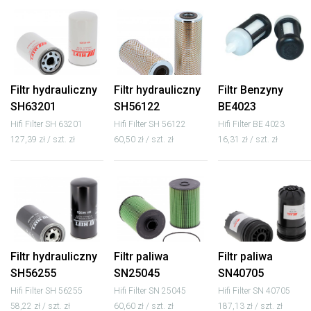
Filtr hydrauliczny
Filtr hydrauliczny
Filtr Benzyny
SH63201
SH56122
BE4023
Hifi Filter SH 63201
Hifi Filter SH 56122
Hifi Filter BE 4023
127,39 zł / szt. zł
60,50 zł / szt. zł
16,31 zł / szt. zł
Filtr hydrauliczny
Filtr paliwa
Filtr paliwa
SH56255
SN25045
SN40705
Hifi Filter SH 56255
Hifi Filter SN 25045
Hifi Filter SN 40705
58,22 zł / szt. zł
60,60 zł / szt. zł
187,13 zł / szt. zł