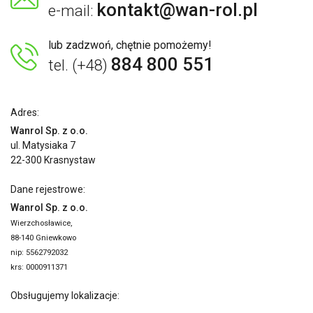
kontakt@wan-rol.pl
e-mail:
lub zadzwoń, chętnie pomożemy!
884 800 551
tel. (+48)
Adres:
Wanrol Sp. z o.o.
ul. Matysiaka 7
22-300 Krasnystaw
Dane rejestrowe:
Wanrol Sp. z o.o.
Wierzchosławice,
88-140 Gniewkowo
nip: 5562792032
krs: 0000911371
Obsługujemy lokalizacje: