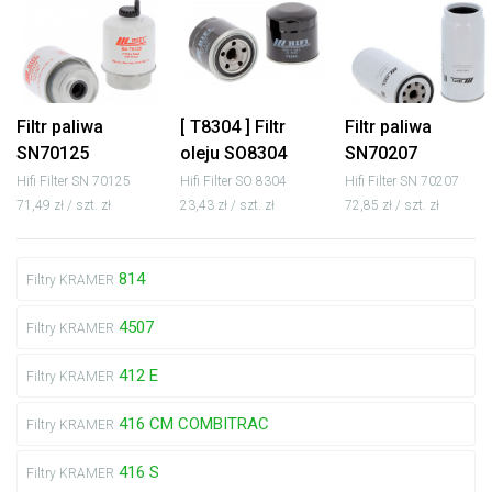
Filtr paliwa
[ T8304 ] Filtr
Filtr paliwa
SN70125
oleju SO8304
SN70207
Hifi Filter SN 70125
Hifi Filter SO 8304
Hifi Filter SN 70207
71,49 zł / szt. zł
23,43 zł / szt. zł
72,85 zł / szt. zł
814
Filtry KRAMER
4507
Filtry KRAMER
412 E
Filtry KRAMER
416 CM COMBITRAC
Filtry KRAMER
416 S
Filtry KRAMER