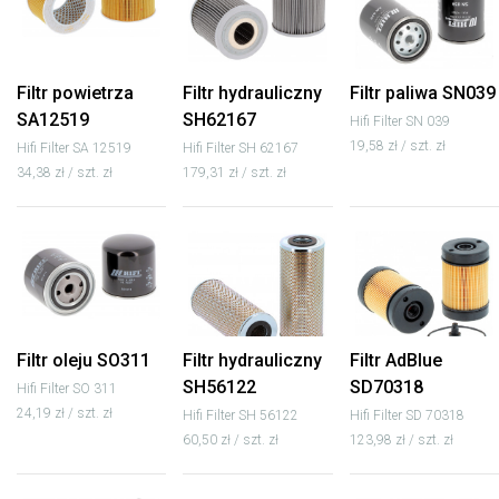
Filtr powietrza
Filtr hydrauliczny
Filtr paliwa SN039
SA12519
SH62167
Hifi Filter SN 039
19,58 zł / szt. zł
Hifi Filter SA 12519
Hifi Filter SH 62167
34,38 zł / szt. zł
179,31 zł / szt. zł
Filtr oleju SO311
Filtr hydrauliczny
Filtr AdBlue
SH56122
SD70318
Hifi Filter SO 311
24,19 zł / szt. zł
Hifi Filter SH 56122
Hifi Filter SD 70318
60,50 zł / szt. zł
123,98 zł / szt. zł