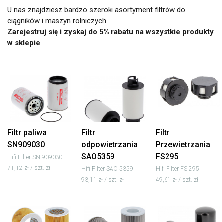
U nas znajdziesz bardzo szeroki asortyment filtrów do
ciągników i maszyn rolniczych
Zarejestruj się i zyskaj do 5% rabatu na wszystkie produkty
w sklepie
Filtr paliwa
Filtr
Filtr
SN909030
odpowietrzania
Przewietrzania
SAO5359
FS295
Hifi Filter SN 909030
71,12 zł / szt. zł
Hifi Filter SAO 5359
Hifi Filter FS 295
93,11 zł / szt. zł
49,61 zł / szt. zł