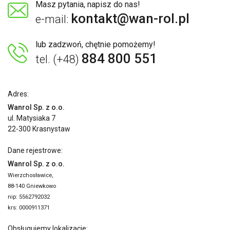
Masz pytania, napisz do nas!
kontakt@wan-rol.pl
e-mail:
lub zadzwoń, chętnie pomożemy!
884 800 551
tel. (+48)
Adres:
Wanrol Sp. z o.o.
ul. Matysiaka 7
22-300 Krasnystaw
Dane rejestrowe:
Wanrol Sp. z o.o.
Wierzchosławice,
88-140 Gniewkowo
nip: 5562792032
krs: 0000911371
Obsługujemy lokalizacje: