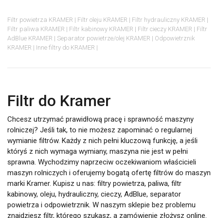
Filtr powietrza KRAMER
Filtr oleju KRAMER
Filtr hydrauliczny KRAMER
Filtr paliwa KRAMER
Filtr kabinowy KRAMER
Filtr cieczy KRAMER
Filtr
AdBlue KRAMER
Separator powietrze/olej KRAMER
Odpowietrznik
KRAMER
Inne filtry do KRAMER
Filtr do Kramer
Chcesz utrzymać prawidłową pracę i sprawność maszyny
rolniczej? Jeśli tak, to nie możesz zapominać o regularnej
wymianie filtrów. Każdy z nich pełni kluczową funkcję, a jeśli
któryś z nich wymaga wymiany, maszyna nie jest w pełni
sprawna. Wychodzimy naprzeciw oczekiwaniom właścicieli
maszyn rolniczych i oferujemy bogatą ofertę filtrów do maszyn
marki Kramer. Kupisz u nas: filtry powietrza, paliwa, filtr
kabinowy, oleju, hydrauliczny, cieczy, AdBlue, separator
powietrza i odpowietrznik. W naszym sklepie bez problemu
znajdziesz filtr, którego szukasz, a zamówienie złożysz online.