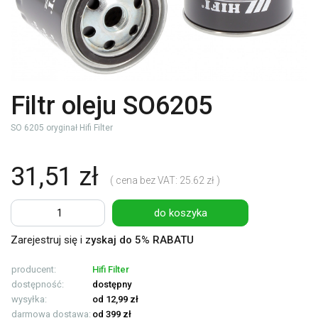
Filtr oleju SO6205
SO 6205 oryginał Hifi Filter
31,51 zł
( cena bez VAT: 25.62 zł )
do koszyka
Zarejestruj się i
zyskaj do 5% RABATU
producent:
Hifi Filter
dostępność:
dostępny
wysyłka:
od 12,99 zł
darmowa dostawa:
od 399 zł