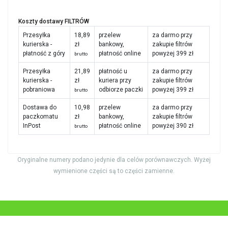
Koszty dostawy FILTRÓW
Przesyłka
18,89
przelew
za darmo przy
kurierska -
zł
bankowy,
zakupie filtrów
płatność z góry
płatność online
powyżej 399 zł
brutto
Przesyłka
21,89
płatność u
za darmo przy
kurierska -
zł
kuriera przy
zakupie filtrów
pobraniowa
odbiorze paczki
powyżej 399 zł
brutto
Dostawa do
10,98
przelew
za darmo przy
paczkomatu
zł
bankowy,
zakupie filtrów
InPost
płatność online
powyżej 390 zł
brutto
Oryginalne numery podano jedynie dla celów porównawczych. Wyżej
wymienione części są to części zamienne.