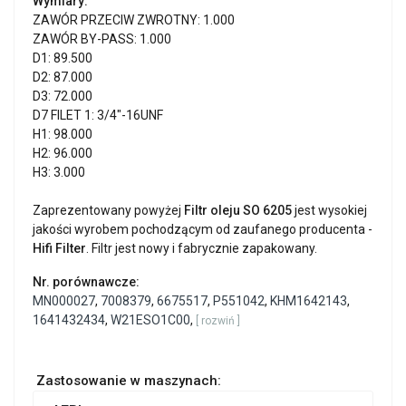
Wymiary:
ZAWÓR PRZECIW ZWROTNY: 1.000
ZAWÓR BY-PASS: 1.000
D1: 89.500
D2: 87.000
D3: 72.000
D7 FILET 1: 3/4"-16UNF
H1: 98.000
H2: 96.000
H3: 3.000
Zaprezentowany powyżej
Filtr oleju SO 6205
jest wysokiej
jakości wyrobem pochodzącym od zaufanego producenta -
Hifi Filter
. Filtr jest nowy i fabrycznie zapakowany.
Nr. porównawcze:
MN000027
,
7008379
,
6675517
,
P551042
,
KHM1642143
,
1641432434
,
W21ESO1C00
,
[ rozwiń ]
Zastosowanie w maszynach: