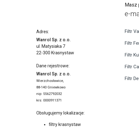
Masz p
e-ma
Filtr Va
Adres:
Wanrol Sp. z o.o.
Filtr F
ul. Matysiaka 7
22-300 Krasnystaw
Filtr K
Dane rejestrowe:
Filtr C
Wanrol Sp. z o.o.
Filtr D
Wierzchosławice,
88-140 Gniewkowo
nip: 5562792032
krs: 0000911371
Obsługujemy lokalizacje:
filtry krasnystaw