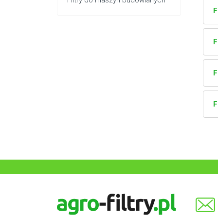
Filtry do maszyn budowlanych
F
F
F
F