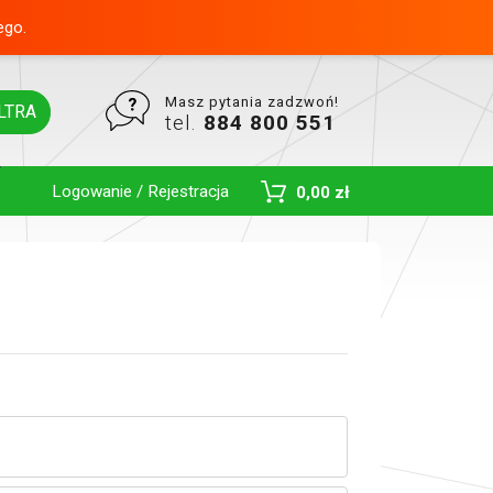
ego.
Masz pytania zadzwoń!
LTRA
tel.
884 800 551
Logowanie / Rejestracja
0,00 zł
Toggle Dropdown