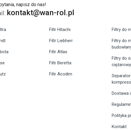
ytania, napisz do nas!
kontakt@wan-rol.pl
il:
ltra
Filtr Hitachi
Filtry do 
endt
Filtr Liebherr
Filtry do
budowlan
ubota
Filtr Atlas
Filtry do
ase
Filtr Beretta
ciężarow
eutz
Filtr Acodim
Separator
kompreso
Dostawa i
Regulami
Polityka 
Kontakt