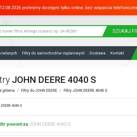
12.08.2026 jesteśmy dostępni tylko online, bez wsparcia telefoniczn
SZUKAJ
FI
dowlanych
Filtry do samochodów ciężarowych
Dostawa
Kontakt
ltry
JOHN DEERE 4040 S
a główna
Filtry do JOHN DEERE
Filtry JOHN DEERE 4040 S
DEERE 4040 S
iltr powietrza
JOHN DEERE 4040 S