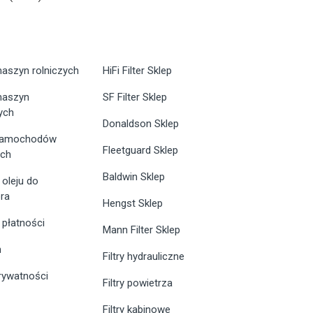
maszyn rolniczych
HiFi Filter Sklep
 maszyn
SF Filter Sklep
ych
Donaldson Sklep
 samochodów
Fleetguard Sklep
ych
Baldwin Sklep
 oleju do
ra
Hengst Sklep
 płatności
Mann Filter Sklep
n
Filtry hydrauliczne
prywatności
Filtry powietrza
Filtry kabinowe