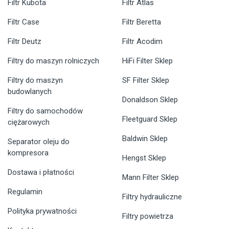
Filtr Kubota
Filtr Atlas
Filtr Case
Filtr Beretta
Filtr Deutz
Filtr Acodim
Filtry do maszyn rolniczych
HiFi Filter Sklep
Filtry do maszyn
SF Filter Sklep
budowlanych
Donaldson Sklep
Filtry do samochodów
Fleetguard Sklep
ciężarowych
Baldwin Sklep
Separator oleju do
kompresora
Hengst Sklep
Dostawa i płatności
Mann Filter Sklep
Regulamin
Filtry hydrauliczne
Polityka prywatności
Filtry powietrza