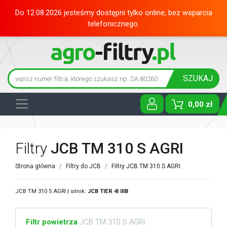
Do 12.08.2026 jesteśmy dostępni tylko online, bez wsparcia
telefonicznego.
SZUKAJ
0,00 zł
Toggle D
Filtry
JCB TM 310 S AGRI
Strona główna
Filtry do JCB
Filtry JCB TM 310 S AGRI
JCB TM 310 S AGRI | silnik:
JCB
TIER 4I IIIB
Filtr powietrza
JCB TM 310 S AGRI