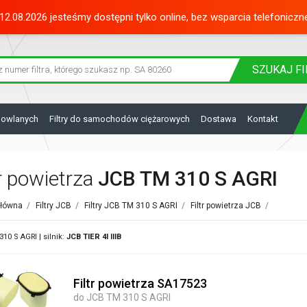
12.08.2026 jesteśmy dostępni tylko online, bez wsparcia telefoniczn
SZUKAJ
FI
dowlanych
Filtry do samochodów ciężarowych
Dostawa
Kontakt
tr powietrza
JCB TM 310 S AGRI
główna
/
Filtry JCB
/
Filtry JCB TM 310 S AGRI
/
Filtr powietrza JCB
/
10 S AGRI | silnik:
JCB
TIER 4I IIIB
Filtr powietrza SA17523
do JCB TM 310 S AGRI