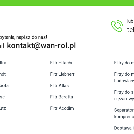
lu
te
ytania, napisz do nas!
kontakt@wan-rol.pl
il:
ltra
Filtr Hitachi
Filtry do 
endt
Filtr Liebherr
Filtry do
budowlan
ubota
Filtr Atlas
Filtry do
ase
Filtr Beretta
ciężarow
eutz
Filtr Acodim
Separator
kompreso
Dostawa i