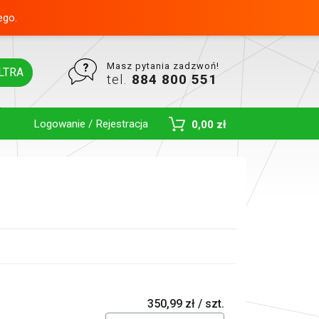
ego.
Masz pytania zadzwoń!
LTRA
tel.
884 800 551
Logowanie / Rejestracja
0,00 zł
Toggle Dropdown
350,99 zł / szt.