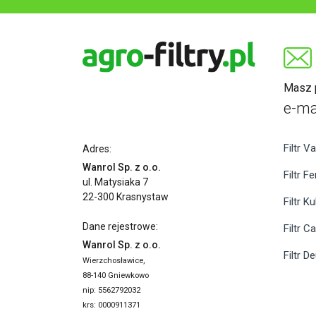
Masz p
e-ma
Filtr Va
Adres:
Wanrol Sp. z o.o.
Filtr F
ul. Matysiaka 7
22-300 Krasnystaw
Filtr K
Dane rejestrowe:
Filtr C
Wanrol Sp. z o.o.
Filtr D
Wierzchosławice,
88-140 Gniewkowo
nip: 5562792032
krs: 0000911371