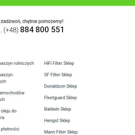
b zadzwoń, chętnie pomożemy!
884 800 551
l. (+48)
maszyn rolniczych
HiFi Filter Sklep
 maszyn
SF Filter Sklep
ych
Donaldson Sklep
 samochodów
Fleetguard Sklep
ych
Baldwin Sklep
 oleju do
ra
Hengst Sklep
 płatności
Mann Filter Sklep