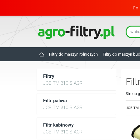
Do 
Filtry do maszyn rolniczych
Filtry do maszyn bu
Filtry
Fil
JCB TM 310 S AGRI
Strona 
Filtr paliwa
JCB TM 310 S AGRI
JCB TM 3
Filtr kabinowy
JCB TM 310 S AGRI