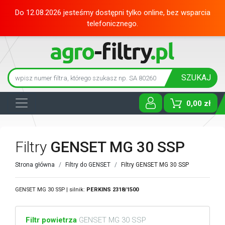
Do 12.08.2026 jesteśmy dostępni tylko online, bez wsparcia
telefonicznego.
SZUKAJ
0,00 zł
Toggle D
Filtry
GENSET MG 30 SSP
Strona główna
Filtry do GENSET
Filtry GENSET MG 30 SSP
GENSET MG 30 SSP | silnik:
PERKINS
2318/1500
Filtr powietrza
GENSET MG 30 SSP