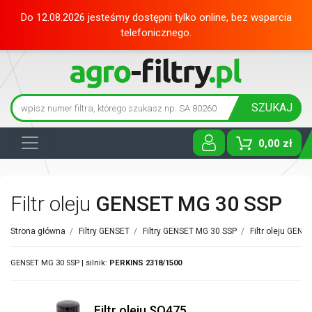
Do 12.08.2026 jesteśmy dostępni tylko online, bez wsparcia
telefonicznego.
SZUKAJ
0,00 zł
Toggle D
Filtr oleju
GENSET MG 30 SSP
Strona główna
/
Filtry GENSET
/
Filtry GENSET MG 30 SSP
/
Filtr oleju GENS
GENSET MG 30 SSP | silnik:
PERKINS
2318/1500
Filtr oleju SO475