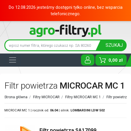
Do 12.08.2026 jesteśmy dostępni tylko online, bez wsparcia
telefonicznego.
SZUKAJ
0,00 zł
Toggle D
Filtr powietrza
MICROCAR MC 1
Strona główna
/
Filtry MICROCAR
/
Filtry MICROCAR MC 1
/
Filtr powietrz
MICROCAR MC 1 | rocznik od:
06.04
| silnik:
LOMBARDINI
LDW 502
Filtr powietrza SA17099